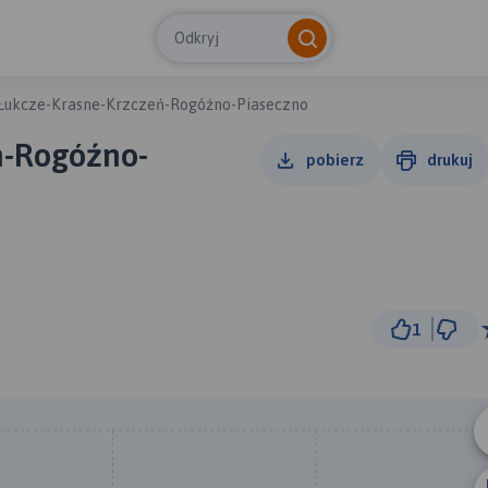
Odkryj
Łukcze-Krasne-Krzczeń-Rogóźno-Piaseczno
ń-Rogóźno-
pobierz
drukuj
1
2 km
© Traseo Map
© OpenMapTiles
© OpenStreetMap cont