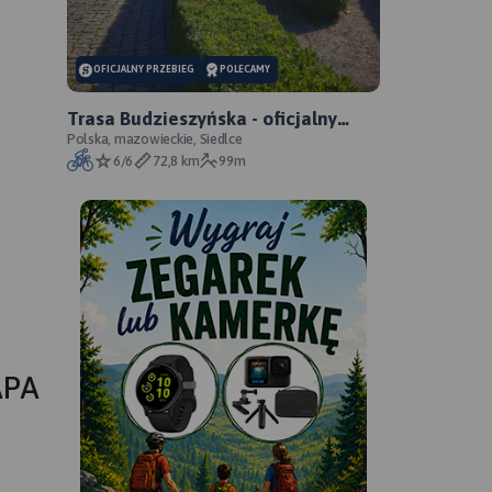
OFICJALNY PRZEBIEG
POLECAMY
Trasa Budzieszyńska - oficjalny
przebieg szlaku
Polska, mazowieckie, Siedlce
6/6
72,8 km
99m
APA