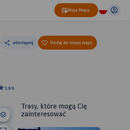
Moja Mapa
udostępnij
Dodaj do mojej mapy
1.0/6
ributors
Trasy, które mogą Cię
zainteresować