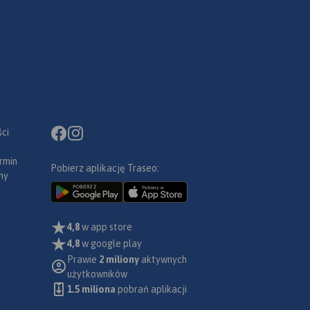
ci
rmin
Pobierz aplikację Traseo:
ny
4,8
w app store
4,8
w google play
Prawie
2 miliony
aktywnych
użytkowników
1.5 miliona
pobrań aplikacji