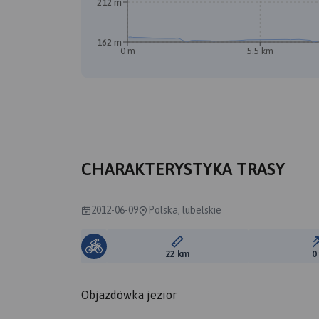
212 m
162 m
0 m
5.5 km
CHARAKTERYSTYKA TRASY
2012-06-09
Polska, lubelskie
Długość trasy:
22 km
0
Objazdówka jezior