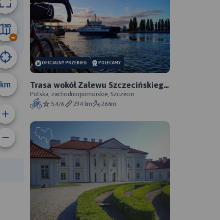
22 km
OFICJALNY PRZEBIEG
POLECAMY
km
Trasa wokół Zalewu Szczecińskiego
- oficjalny przebieg szlaku
Polska, zachodniopomorskie, Szczecin
5.4/6
294 km
266m
rasy: