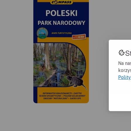
S
Na na
korzys
Polit