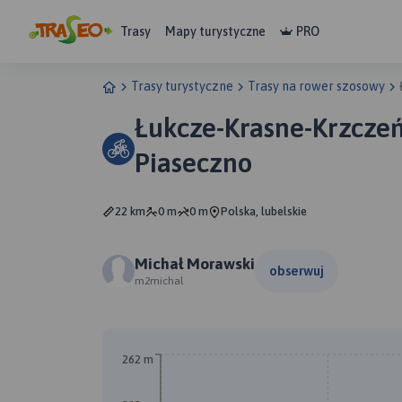
Trasy
Mapy turystyczne
PRO
Trasy turystyczne
Trasy na rower szosowy
Łukcze-Krasne-Krzcze
Piaseczno
22 km
0 m
0 m
Polska, lubelskie
Michał Morawski
obserwuj
m2michal
262 m