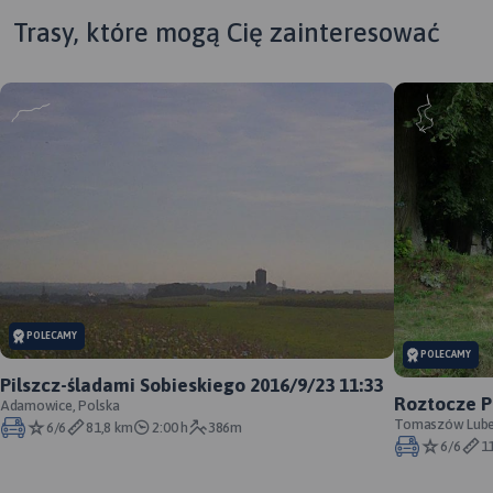
Trasy, które mogą Cię zainteresować
POLECAMY
POLECAMY
Pilszcz-śladami Sobieskiego 2016/9/23 11:33
Roztocze P
Adamowice, Polska
cmentarze
Tomaszów Lubels
6/6
81,8 km
2:00 h
386m
6/6
1