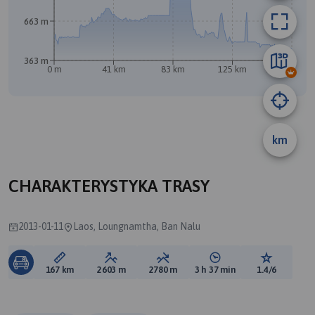
663 m
363 m
0 m
41 km
83 km
125 km
167 km
km
B
CHARAKTERYSTYKA TRASY
2013-01-11
Laos, Loungnamtha, Ban Nalu
Długość trasy:
Suma przewyższeń:
Suma spadków:
Średni czas potrzebny 
Ocena tras
167 km
2603 m
2780 m
3 h 37 min
1.4/6