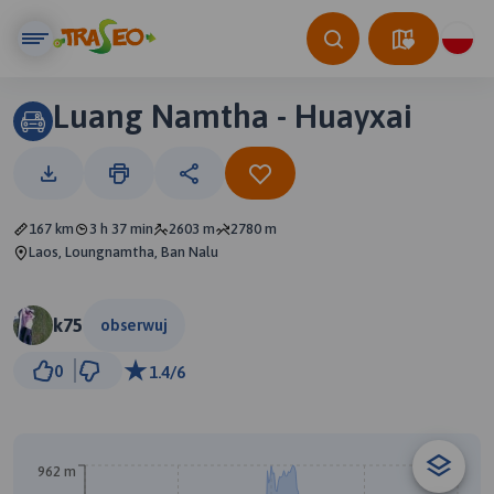
Luang Namtha - Huayxai
167 km
3 h 37 min
2603 m
2780 m
Laos, Loungnamtha, Ban Nalu
k75
obserwuj
20 km
0
1.4/6
© Traseo Map
© OpenMapTiles
© OpenStreetMap contributors
A
962 m