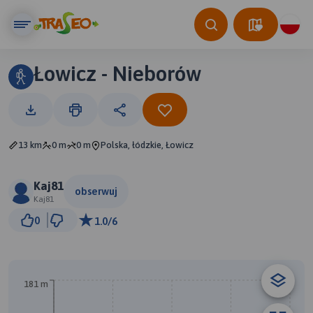
Łowicz - Nieborów
13 km
0 m
0 m
Polska, łódzkie, Łowicz
Kaj81
obserwuj
Kaj81
2 km
0
1.0/6
© Traseo Map
© OpenMapTiles
© OpenStreetMap contributors
181 m
A