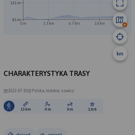
131 m
81 m
0 m
3.3 km
6.7 km
10 km
13 km
B
km
CHARAKTERYSTYKA TRASY
2022-07-10
Polska, łódzkie, Łowicz
Długość trasy:
Suma przewyższeń:
Suma spadków:
Ocena trasy:
13 km
0 m
0 m
1.0/6
dojazd
umieść