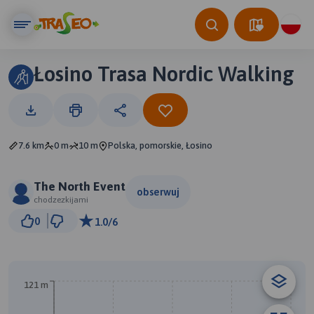
Łosino Trasa Nordic Walking
7.6 km
0 m
10 m
Polska, pomorskie, Łosino
The North Event
obserwuj
chodzezkijami
500 m
0
1.0/6
© Traseo Map
© OpenMapTiles
© OpenStreetMap contributors
121 m