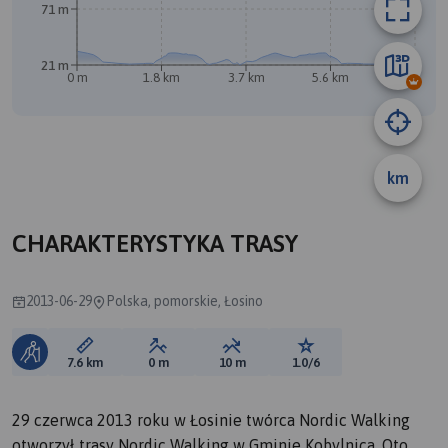
71 m
A
B
21 m
0 m
1.8 km
3.7 km
5.6 km
7.5 km
km
CHARAKTERYSTYKA TRASY
2013-06-29
Polska, pomorskie, Łosino
Długość trasy:
Suma przewyższeń:
Suma spadków:
Ocena trasy:
7.6 km
0 m
10 m
1.0/6
29 czerwca 2013 roku w Łosinie twórca Nordic Walking
otworzył trasy Nordic Walking w Gminie Kobylnica. Oto