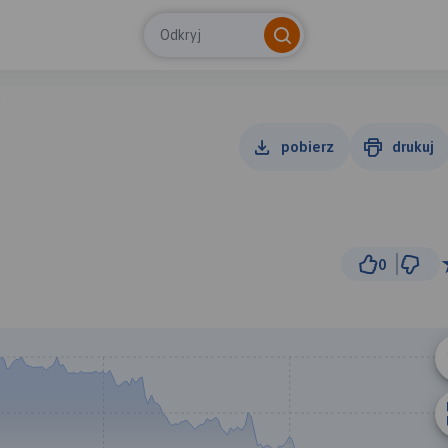
Odkryj
m
pobierz
drukuj
0
2 km
© Traseo Map
© OpenMapTiles
© OpenStreetMap cont