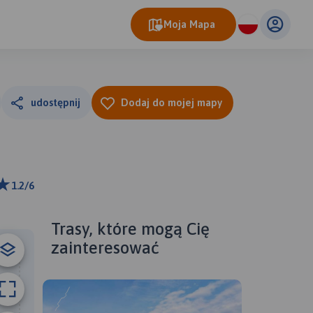
Moja Mapa
udostępnij
Dodaj do mojej mapy
1.2/6
ributors
Trasy, które mogą Cię
zainteresować