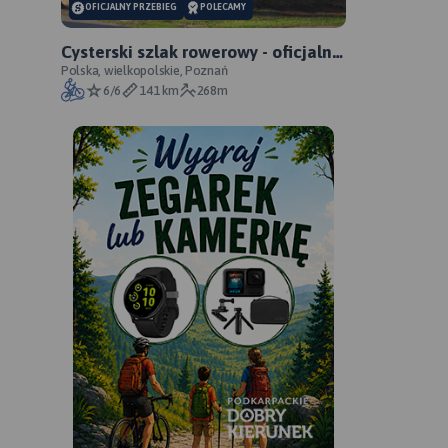
OFICJALNY PRZEBIEG
POLECAMY
Cysterski szlak rowerowy - oficjalny
przebieg
Polska, wielkopolskie, Poznań
6/6
141 km
268m