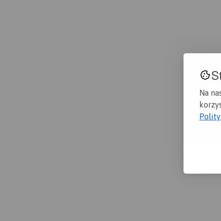
S
Na na
korzys
Polit