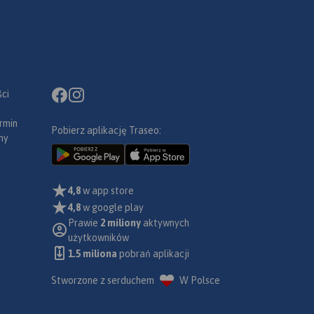
ci
rmin
Pobierz aplikację Traseo:
ny
4,8
w app store
4,8
w google play
Prawie
2 miliony
aktywnych
użytkowników
1.5 miliona
pobrań aplikacji
Stworzone z serduchem
W Polsce