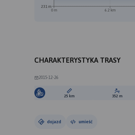
231 m
0 m
6.2 km
CHARAKTERYSTYKA TRASY
2015-12-26
Długość trasy:
Suma prz
25 km
352 m
dojazd
umieść