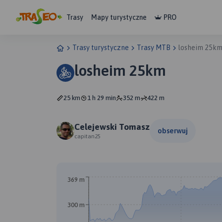
Trasy
Mapy turystyczne
PRO
Trasy turystyczne
Trasy MTB
losheim 25k
losheim 25km
25 km
1 h 29 min
352 m
422 m
Celejewski Tomasz
obserwuj
capitan25
369 m
300 m