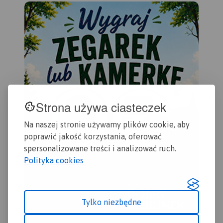
wspinaczkowe, z których
oznaczono czasy przejścia
Nar
słynie region i najważniejsze
na poszczególnych szlakach
naj
atrakcje turystyczne.
Rok
turystycznych.
Rok wydania
wśr
wydania: 2022
2019
map
tur
tak
Ozn
tur
row
prz
Strona używa ciasteczek
Na naszej stronie używamy plików cookie, aby
poprawić jakość korzystania, oferować
spersonalizowane treści i analizować ruch.
Polityka cookies
Tylko niezbędne