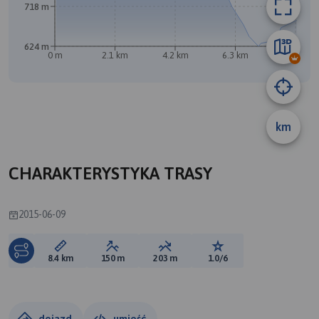
718 m
624 m
0 m
2.1 km
4.2 km
6.3 km
8.4 km
km
B
CHARAKTERYSTYKA TRASY
2015-06-09
Długość trasy:
Suma przewyższeń:
Suma spadków:
Ocena trasy:
8.4 km
150 m
203 m
1.0/6
dojazd
umieść