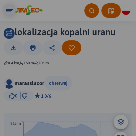
lokalizacja kopalni uranu
8.4 km
150 m
203 m
marasslucor
obserwuj
1 km
0
1.0/6
© Traseo Map
© OpenMapTiles
© OpenStreetMap contributors
A
812 m