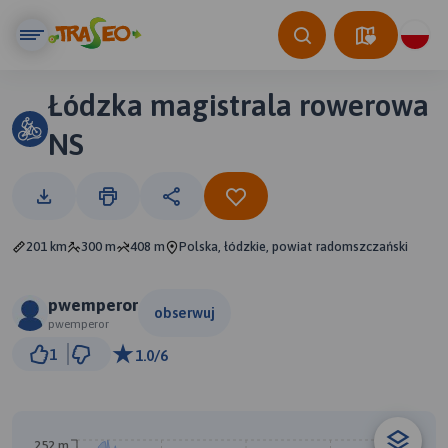
Łódzka magistrala rowerowa
NS
201 km
300 m
408 m
Polska, łódzkie, powiat radomszczański
pwemperor
obserwuj
pwemperor
50 km
1
1.0/6
© Traseo Map
© OpenMapTiles
© OpenStreetMap contributors
B
252 m