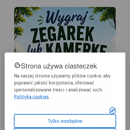
Pajęczno, Radomsko.
Zaznaczono tu szlaki piesze,
rowerowe i konne wraz z
zaznaczonymi
odległościami.
Mapa została wydana
jedynie w formie cyfrowej -
brak dostępnej wersji
papierowej.
Strona używa ciasteczek
Na naszej stronie używamy plików cookie, aby
poprawić jakość korzystania, oferować
spersonalizowane treści i analizować ruch.
Polityka cookies
Tylko niezbędne