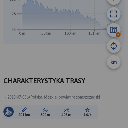
175 m
98 m
0 m
50 km
100 km
151 km
201 km
km
A
CHARAKTERYSTYKA TRASY
2018-07-05
Polska, łódzkie, powiat radomszczański
Długość trasy:
Suma przewyższeń:
Suma spadków:
Ocena trasy:
201 km
300 m
408 m
1.0/6