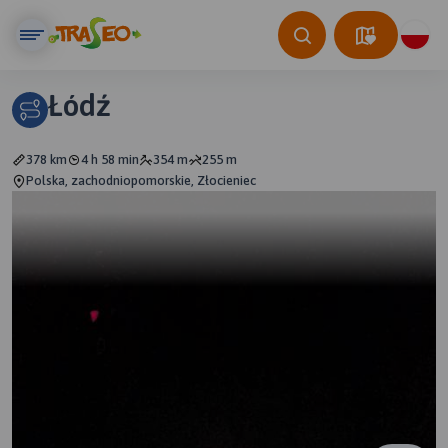
Łódź
378 km
4 h 58 min
354 m
255 m
Polska, zachodniopomorskie, Złocieniec