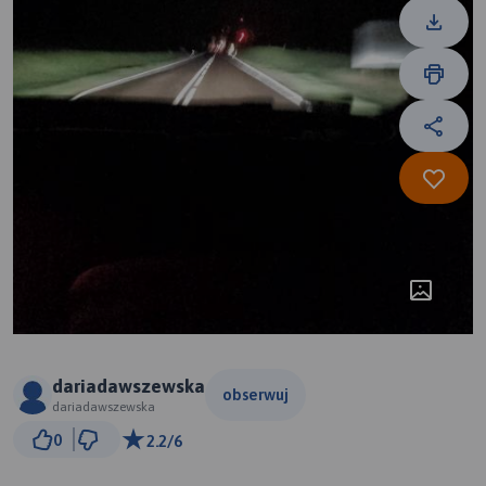
dariadawszewska
obserwuj
dariadawszewska
50 km
0
2.2/6
© Traseo Map
© OpenMapTiles
© OpenStreetMap contributors