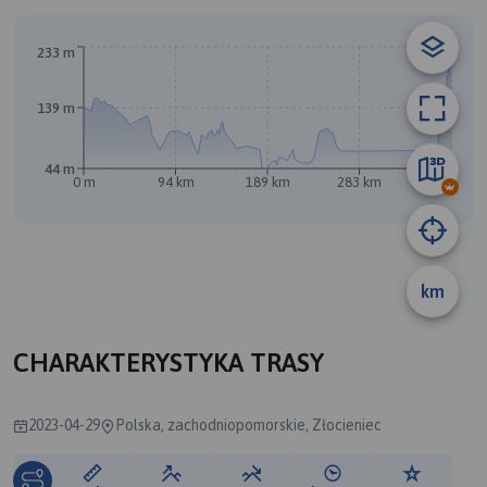
A
233 m
139 m
44 m
0 m
94 km
189 km
283 km
378 km
km
B
CHARAKTERYSTYKA TRASY
2023-04-29
Polska, zachodniopomorskie, Złocieniec