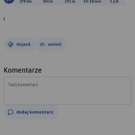
Długość trasy:
Suma przewyższeń:
Suma spadków:
Średni czas potrzebny 
Ocena tras
378 km
354 m
255 m
4 h 58 min
2.2/6
ł
dojazd
umieść
Komentarze
Twój komentarz
dodaj komentarz