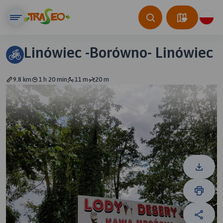
Linówiec -Borówno- Linówiec
9.8 km
1 h 20 min
11 m
20 m