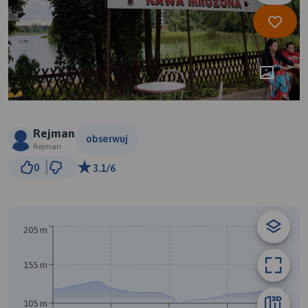
Rejman
obserwuj
Rejman
500 m
0
3.1/6
© Traseo Map
© OpenMapTiles
© OpenStreetMap contributors
205 m
155 m
B
105 m