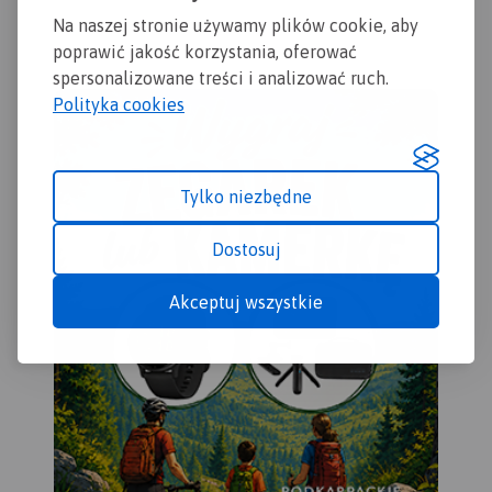
zasięgiem Chełmno, Toruń,
Na naszej stronie używamy plików cookie, aby
Chełmżę, Świecie, Grudziądz,
Golub-Dobrzyń oraz
poprawić jakość korzystania, oferować
Bydgoszcz.
Rok wydania
spersonalizowane treści i analizować ruch.
2017
Polityka cookies
Tylko niezbędne
Dostosuj
Akceptuj wszystkie