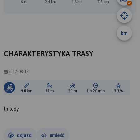
0 m
2.4 km
4.8 km
7.3 km
9.7 km
A
km
CHARAKTERYSTYKA TRASY
2017-08-12
Długość trasy:
Suma przewyższeń:
Suma spadków:
Średni czas potrzebny 
Ocena tras
9.8 km
11 m
20 m
1 h 20 min
3.1/6
ln lody
dojazd
umieść