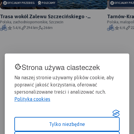
APLIKACJI TRASEO
OFICJALNY PRZEBIEG
POLECAMY
OFICJALNY PR
Trasa wokół Zalewu Szczecińskiego -
Tarnów-Kra
oficjalny przebieg szlaku
Polska, zachodniopomorskie, Szczecin
Polska, małopol
5.4/6
294 km
266m
6/6
2
Strona używa ciasteczek
Na naszej stronie używamy plików cookie, aby
poprawić jakość korzystania, oferować
spersonalizowane treści i analizować ruch.
Polityka cookies
Tylko niezbędne