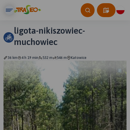
ligota-nikiszowiec-
muchowiec
36 km
4 h 19 min
532 m
546 m
Katowice