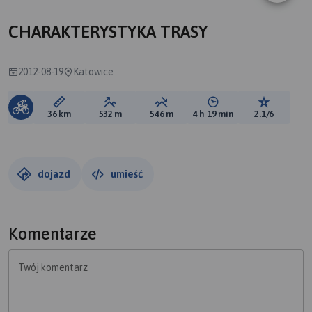
CHARAKTERYSTYKA TRASY
2012-08-19
Katowice
Długość trasy:
Suma przewyższeń:
Suma spadków:
Średni czas potrzebny 
Ocena tras
36 km
532 m
546 m
4 h 19 min
2.1/6
dojazd
umieść
Komentarze
Twój komentarz