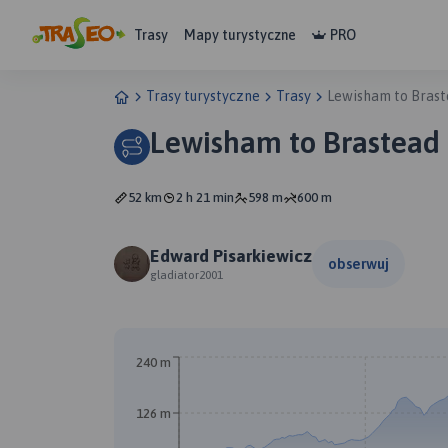
Trasy
Mapy turystyczne
PRO
Trasy turystyczne
Trasy
Lewisham to Brast
Lewisham to Brastead 
52 km
2 h 21 min
598 m
600 m
Edward Pisarkiewicz
obserwuj
gladiator2001
240 m
126 m