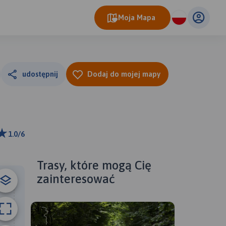
Moja Mapa
udostępnij
Dodaj do mojej mapy
1.0/6
m
ributors
Trasy, które mogą Cię
zainteresować