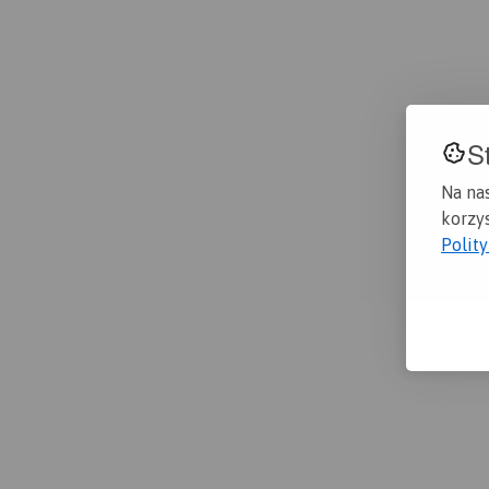
S
Na na
korzys
Polit