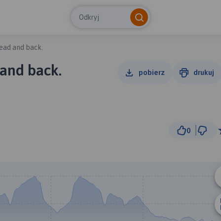
Odkryj
ead and back.
and back.
pobierz
drukuj
0
5 k
© Traseo Map
© OpenMapTiles
© OpenStreetMap cont
A
B