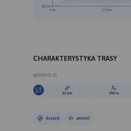
12 m
0 m
13 km
CHARAKTERYSTYKA TRASY
2020-05-23
Długość trasy:
Suma prz
52 km
598 m
dojazd
umieść