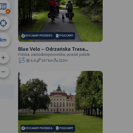
52 km
OFICJALNY PRZEBIEG
POLECAMY
km
Blue Velo – Odrzańska Trasa
Rowerowa - oficjalny przebieg
Polska, zachodniopomorskie, powiat policki
6/6
267 km
322m
anie trasy:
a trasy:
OFICJALNY PRZEBIEG
POLECAMY