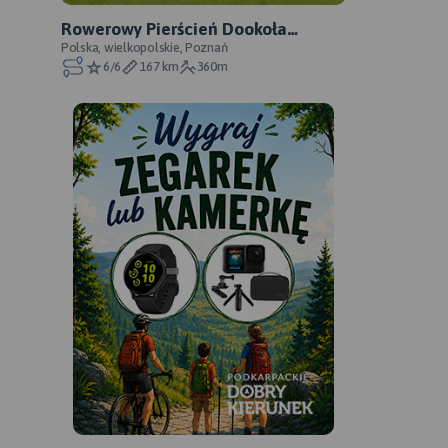
Rowerowy Pierścień Dookoła
Poznania - oficjalny przebieg
Polska, wielkopolskie, Poznań
6/6
167 km
360m