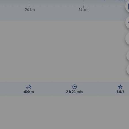
26 km
39 km
ewyższeń:
Suma spadków:
Średni czas potrzebny na pokon
Ocen
600 m
2 h 21 min
1.0/6