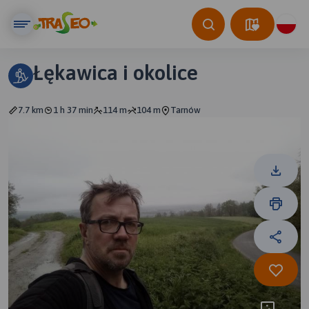
Łękawica i okolice
7.7 km
1 h 37 min
114 m
104 m
Tarnów