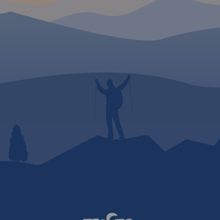
gminne, w znacznej części
terenowe). Specjalna grafika
pozwoliła na
wyeksponowanie tras i
szlaków
rowerowych. "Małopolska na
rowerze" to
mapa/niezbędnik -
obowiązkowe wyposażenie
dla wszystkich rowerzystów o
zacięciu turystycznym,
szczególnie tych
nastawionych na przejazdy
długodystansowe na
rowerach
trekkingowych. Mapę offline
można zakupić w aplikacji
Traseo na urządzenia
mobilne.
Rok wydania 2024