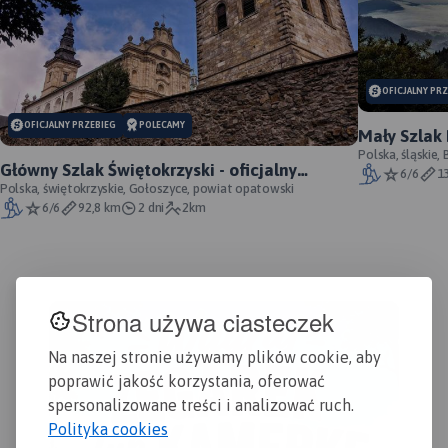
OFICJALNY PR
OFICJALNY PRZEBIEG
POLECAMY
Mały Szlak 
Polska, śląskie,
Główny Szlak Świętokrzyski - oficjalny
6/6
1
przebieg
Polska, świętokrzyskie, Gołoszyce, powiat opatowski
6/6
92,8 km
2 dni
2km
Strona używa ciasteczek
Na naszej stronie używamy plików cookie, aby
poprawić jakość korzystania, oferować
spersonalizowane treści i analizować ruch.
Polityka cookies