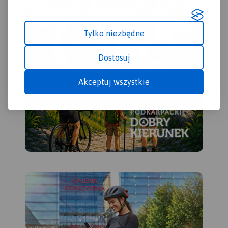
Tylko niezbędne
Dostosuj
Akceptuj wszystkie
MAPA TURYSTYCZNA W
APLIKACJI TRASEO
Mapa przedstawia sieć
zrealizowanych do tej pory
(VII 2020) tras rowerowych:
- z projektu VeloMałopolska;
- Szlak wokół Tatr (część
polska);
- inne szlaki rowerowe