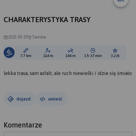
CHARAKTERYSTYKA TRASY
2023-05-19
Tarnów
Długość trasy:
Suma przewyższeń:
Suma spadków:
Średni czas potrzebny 
Ocena tras
7.7 km
114 m
104 m
1 h 37 min
3.2/6
lekka trasa, sam asfalt, ale ruch niewielki i idzie się śmiało
dojazd
umieść
Komentarze