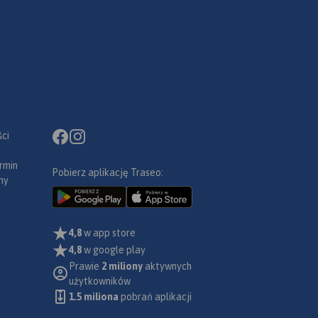
ci
rmin
Pobierz aplikację Traseo:
ny
4,8
w app store
4,8
w google play
Prawie
2 miliony
aktywnych
użytkowników
1.5 miliona
pobrań aplikacji