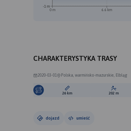
-1 m
0 m
6.6 km
CHARAKTERYSTYKA TRASY
2020-03-01
Polska, warmińsko-mazurskie, Elbląg
Długość trasy:
Suma prz
26 km
202 m
dojazd
umieść