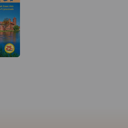
MAPA TURYSTYCZNA W
APLIKACJI TRASEO
MAPA TURYSTYCZNA W
APLIKACJI TRASEO
Mapa turystyczna "Elblą
 W
okolice" w skali 1:55 000
opracowana w ramach b
Mapa Wydawnictwa Compass
współpracy z Oddziałe
"Mierzeja Wiślana i Żuławy
i"
w Elblągu. Tytuł "Okolic
Wiślane" poza wymienionymi
g jednej z
Elbląga" to tylko hasło,
w tytule Mierzeją i Żuławami
olski
mapa obejmuje obszar 
Wiślanymi obejmuje swoim
 właśnie
pojętych okolic Elbląga.
zasięgiem także, Wysoczyznę
i żeglowna
oczywiście po Frombork
Elbląską oraz część Pojezierza
enie
Krynicę Morską, Pasłęk,
Kaszubskiego, Wybrzeże
ńsko-
Braniewo, a na wschodz
Staropruskie, Pojezierze
ch 70. XX
po Pieniężno, Ornetę,
Starogardzkie i Dzierzgońsko-
tała
Miłakowo. Zatem niezw
Morąskie. Mapa uwzględnia
echniki. W
atrakcyjne, ale może ni