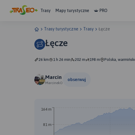
Trasy
Mapy turystyczne
PRO
Trasy turystyczne
Trasy
Łęcze
Łęcze
26 km
1 h 26 min
202 m
198 m
Polska, warmińsk
Marcin
obserwuj
MarcinekO
164 m
81 m