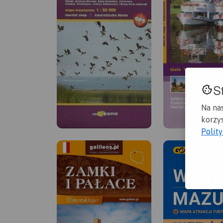
S
Na na
korzys
Polit