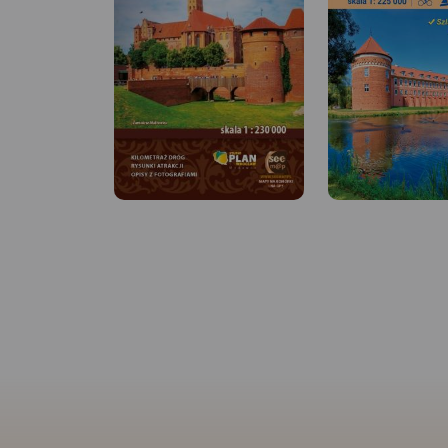
MAPA TURYSTYCZNA W
APLIKACJI TRASEO
MAPA TURYSTYCZNA
APLIKACJI TRASEO
Mapa turystyczna "Park
Krajobrazowy Mierzeja
Mapa "Kanał Elbląsk
Wiślana" została opracowana
przedstawia przebie
we współpracy z pracownikami
większych atrakcji P
tegoż Parku, dzięki czemu
północnej, jaką jest
stanowi dokładne i rzetelne
Kanał Elbląski, czyl
źródło informacji na temat
droga wodna na ter
tego obszaru. Mapa Mierzei
województwa warmi
Wiślanej doskonale nadaje się
mazurskiego. W lata
do uprawiania zarówno
w. część kanału zos
turystyki pieszej, jak i
uznana za zabytek t