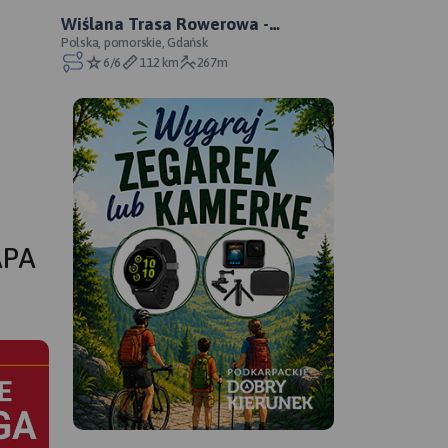
Wiślana Trasa Rowerowa -
Pomorskie - WTR lewobrzeżna -
Polska, pomorskie, Gdańsk
6/6
112 km
267m
oficjalny przebieg
APA