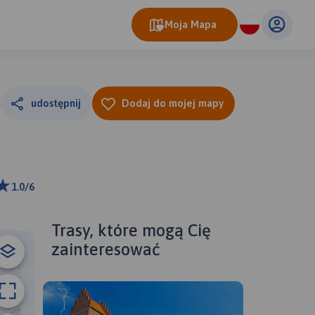
Moja Mapa
udostępnij
Dodaj do mojej mapy
1.0/6
ributors
Trasy, które mogą Cię
zainteresować