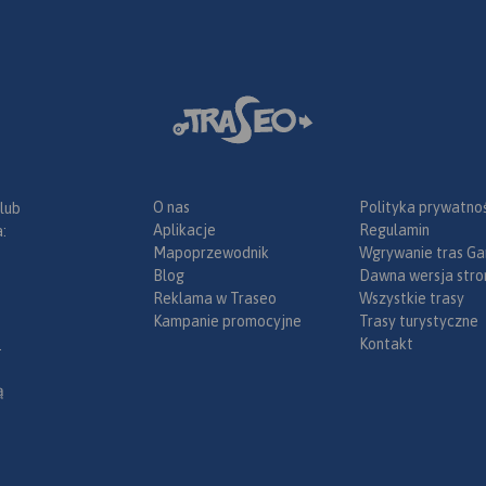
jsze
ólna mapa
ego
armia i
 jest
ej aktualną
bazę
O nas
Polityka prywatnoś
 lub
pozycje
Aplikacje
Regulamin
:
kcji
Mapoprzewodnik
Wgrywanie tras Ga
 znajdują
Blog
Dawna wersja stro
ościoły,
Reklama w Traseo
Wszystkie trasy
niki,
Kampanie promocyjne
Trasy turystyczne
uda
Kontakt
.
ące się
ą
fline można
 Traseo na
e.
Rok