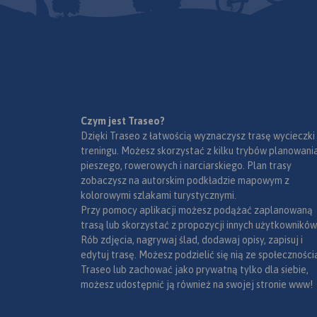
historycznych. Ninie
wydawnictwo to og
poglądowa rozległ
obszaru, jakim są W
Mazury. Dedykowana
zwłaszcza turystom
zmotoryzowanym.
Przedstawiono na ni
Czym jest Traseo?
sieć dróg, wybraną 
Dzięki Traseo z łatwością wyznaczysz trasę wycieczki
noclegową oraz pro
treningu. Możesz skorzystać z kilku trybów planowania
najciekawszych atra
pieszego, rowerowych i narciarskiego. Plan trasy
regionu. Wśród nich
zobaczysz na autorskim podkładzie mapowym z
się: zamki, pałace, k
kolorowymi szlakami turystycznymi.
muzea, zabytki tech
Przy pomocy aplikacji możesz podążać zaplanowaną
obiekty militarne, c
trasą lub skorzystać z propozycji innych użytkowników
przyrody, wyróżniaj
Rób zdjęcia, nagrywaj ślad, dodawaj opisy, zapisuj i
miejsca widokowe i
edytuj trasę. Możesz podzielić się nią ze społeczności
panoramy. Mapę of
Traseo lub zachować jako prywatną tylko dla siebie,
zakupić w aplikacji
możesz udostępnić ją również na swojej stronie www!
urządzenia mobiln
wydania 2022