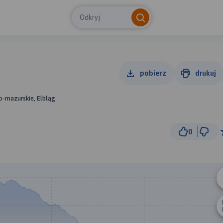
Odkryj
pobierz
drukuj
o-mazurskie, Elbląg
0
3 km
© Traseo Map
© OpenMapTiles
© OpenStreetMap cont