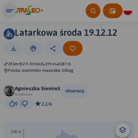
Latarkowa środa 19.12.12
28 km
2 h 30 min
195 m
187 m
Polska, warmińsko-mazurskie, Elbląg
Agnieszka Siemież
obserwuj
noretkowo
3 km
0
2.2/6
© Traseo Map
© OpenMapTiles
© OpenStreetMap contributors
158 m