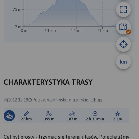
75 m
-7 m
0 m
7.1 km
14 km
21 km
28 km
km
B
A
CHARAKTERYSTYKA TRASY
2012-12-19
Polska, warmińsko-mazurskie, Elbląg
Długość trasy:
Suma przewyższeń:
Suma spadków:
Średni czas potrzebny 
Ocena tras
28 km
195 m
187 m
2 h 30 min
2.2/6
Cel był prosty - trzymac się terenu i lasów. Pojechaliśmy