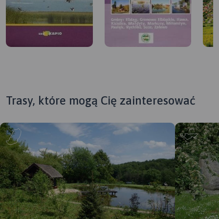
Trasy, które mogą Cię zainteresować
MAPA TURYSTYCZNA W
MAP
APLIKACJI TRASEO
APL