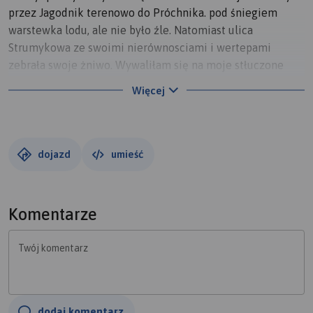
przez Jagodnik terenowo do Próchnika. pod śniegiem
warstewka lodu, ale nie było źle. Natomiast ulica
Strumykowa ze swoimi nierównosciami i wertepami
zebrała swoje żniwo. Wywaliłam się na moje stłuczone
wcześniej kolano. To był dłuugi i męczący zjazd, w pełnym
Więcej
napięciu.
dojazd
umieść
Komentarze
Twój komentarz
dodaj komentarz