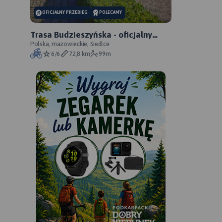
OFICJALNY PRZEBIEG
POLECAMY
Trasa Budzieszyńska - oficjalny
przebieg szlaku
Polska, mazowieckie, Siedlce
6/6
72,8 km
99m