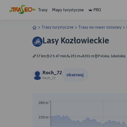
Trasy
Mapy turystyczne
PRO
Trasy turystyczne
Trasy na rower szosowy
Lasy Kozłowieckie
37 km
2 h 47 min
191 m
201 m
Polska, lubelskie
Roch_72
obserwuj
Roch_72
280 m
230 m