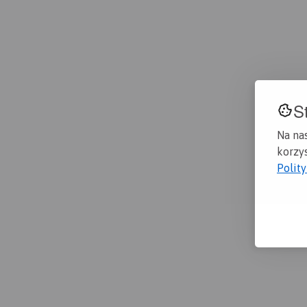
S
Na na
korzys
Polit