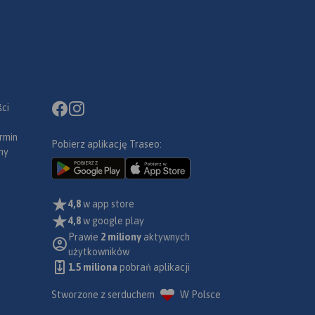
ci
rmin
Pobierz aplikację Traseo:
ny
4,8
w app store
4,8
w google play
Prawie
2 miliony
aktywnych
użytkowników
1.5 miliona
pobrań aplikacji
Stworzone z serduchem
W Polsce