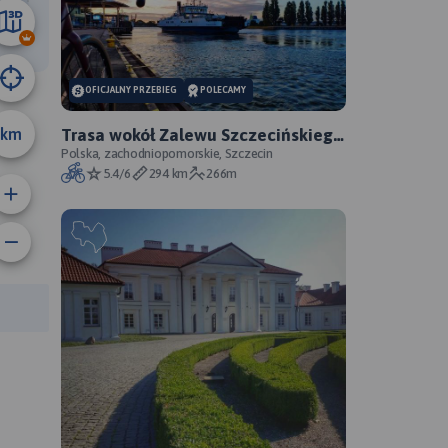
37 km
OFICJALNY PRZEBIEG
POLECAMY
km
Trasa wokół Zalewu Szczecińskiego
- oficjalny przebieg szlaku
Polska, zachodniopomorskie, Szczecin
5.4/6
294 km
266m
anie trasy:
a trasy: