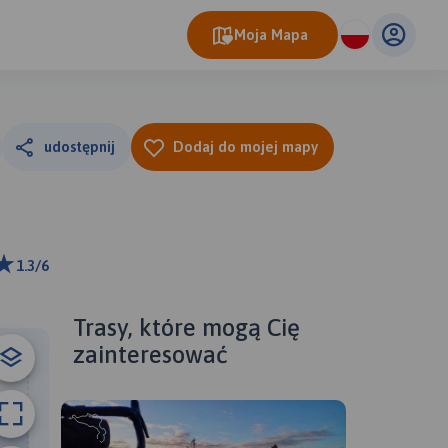
Moja Mapa
udostępnij
Dodaj do mojej mapy
1.3/6
ributors
Trasy, które mogą Cię
zainteresować