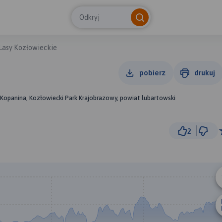
Odkryj
Lasy Kozłowieckie
pobierz
drukuj
, Kopanina, Kozłowiecki Park Krajobrazowy, powiat lubartowski
2
2 km
© Traseo Map
© OpenMapTiles
© OpenStreetMap cont