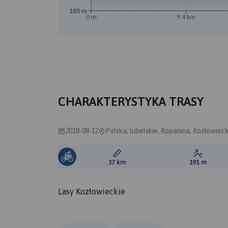
180 m
0 m
9.4 km
CHARAKTERYSTYKA TRASY
2018-08-12
Polska, lubelskie, Kopanina, Kozłowiec
Długość trasy:
Suma prz
37 km
191 m
Lasy Kozłowieckie