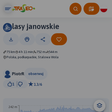
lasy janowskie
75 km
4 h 11 min
752 m
544 m
Polska, podkarpackie, Stalowa Wola
PiotrR
obserwuj
5 km
1
1.3/6
© Traseo Map
© OpenMapTiles
© OpenStreetMap contributors
242 m