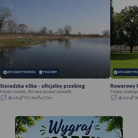
OFICJALNY PRZEBIEG
POLECAMY
OFICJALNY PR
Sieradzka eSka - oficjalny przebieg
Rowerowy P
Polska, łódzkie, Złoczew, powiat sieradzki
oficjalny p
Polska, wielkop
6/6
95,3 km
172m
6/6
1