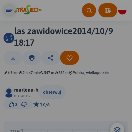
las zawidowice2014/10/9
18:17
6.8 km
2 h 47 min
547 m
532 m
Polska, wielkopolskie
marlena-b
obserwuj
marlena-b
500 m
0
1.0/6
© Traseo Map
© OpenMapTiles
© OpenStreetMap contributors
222 m