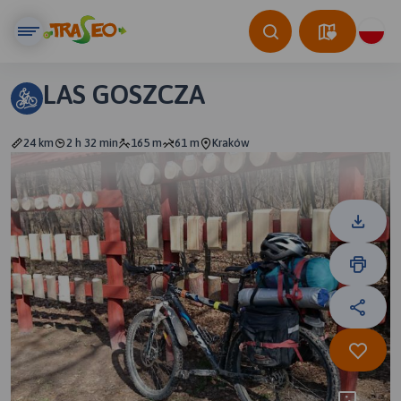
LAS GOSZCZA
24 km
2 h 32 min
165 m
61 m
Kraków