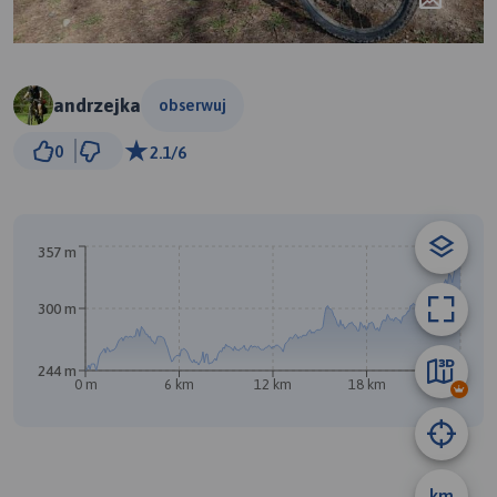
andrzejka
obserwuj
3 km
0
2.1/6
© Traseo Map
© OpenMapTiles
© OpenStreetMap contributors
B
357 m
300 m
244 m
0 m
6 km
12 km
18 km
24 km
km