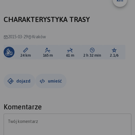
A
CHARAKTERYSTYKA TRASY
2015-03-29
Kraków
Długość trasy:
Suma przewyższeń:
Suma spadków:
Średni czas potrzebny 
Ocena tras
24 km
165 m
61 m
2 h 32 min
2.1/6
dojazd
umieść
Komentarze
Twój komentarz