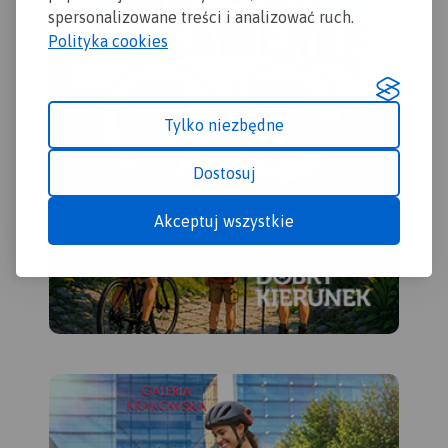
zobaczyć w okolicach
mapie zaznaczono sieć tras
spersonalizowane treści i analizować ruch.
Krakowa i gdzie warto się
rowerowych.
Rok wydania
wybrać na weekend.
Polityka cookies
2022
Tylko niezbędne
Dostosuj
Akceptuj wszystkie