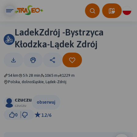
LadekZdrój -Bystrzyca
Kłodzka-Lądek Zdrój
54 km
5 h 28 min
1065 m
1229 m
Polska, dolnośląskie, Lądek-Zdrój
czuczu
obserwuj
czuczu
3 km
0
1.2/6
© Traseo Map
© OpenMapTiles
© OpenStreetMap contributors