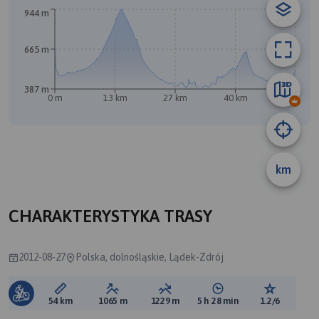
944 m
B
A
665 m
387 m
0 m
13 km
27 km
40 km
54 km
km
CHARAKTERYSTYKA TRASY
2012-08-27
Polska, dolnośląskie, Lądek-Zdrój
Długość trasy:
Suma przewyższeń:
Suma spadków:
Średni czas potrzebny 
Ocena tras
54 km
1065 m
1229 m
5 h 28 min
1.2/6