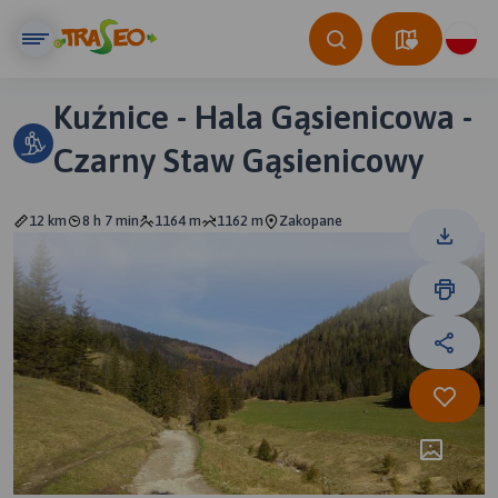
Kuźnice - Hala Gąsienicowa -
Czarny Staw Gąsienicowy
12 km
8 h 7 min
1164 m
1162 m
Zakopane