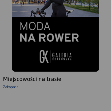
był
pra
Zak
moż
Tra
mob
Miejscowości na trasie
Zakopane