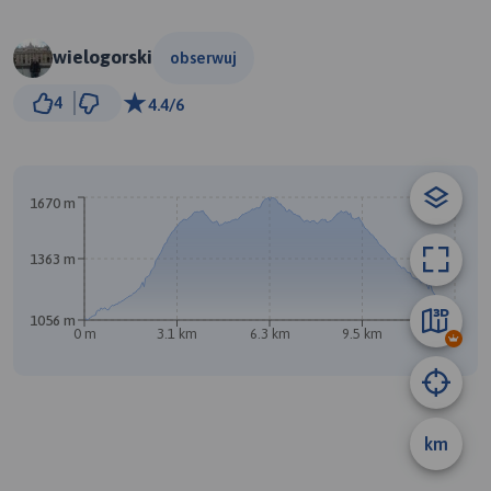
wielogorski
obserwuj
1 km
4
4.4/6
© Traseo Map
© OpenMapTiles
© OpenStreetMap contributors
A
B
1670 m
1363 m
1056 m
0 m
3.1 km
6.3 km
9.5 km
12 km
km