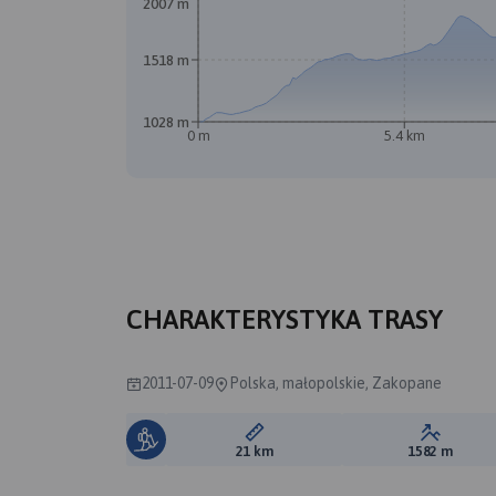
2007 m
1518 m
1028 m
0 m
5.4 km
CHARAKTERYSTYKA TRASY
2011-07-09
Polska, małopolskie, Zakopane
Długość trasy:
Suma prz
21 km
1582 m