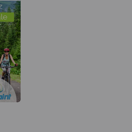
MAPA TURYSTYCZNA W
APLIKACJI TRASEO
 W
MAPA TURYSTYCZNA W
APLIKACJI TRASEO
Mapa rzedstawia najbardziej
znane i najczęściej odwiedzane
góry w Polsce - Tatry. Zasięg
uje ziemie
Mapa przedstawia najba
mapy wyznaczają: Rysy (2499
ch krain
znane i najczęściej od
m n.p.m.) na południu, Jurgów
Białką,
góry w Polsce - Tatry. Z
na wschodzie, Wołowiec (2064
ego serca
mapy wyznaczają: Rysy 
m n.p.m.) na zachodzie i
rzegu
m n.p.m.) na południu,
Bukowina Tatrzańska na
, na
na wschodzie, Wołowiec