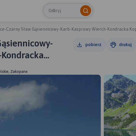
Odkryj
ice-Czarny Staw Gąsiennicowy-Karb-Kasprowy Wierch-Kondracka Ko
Gąsiennicowy-
pobierz
drukuj
-Kondracka
ana
lskie, Zakopane