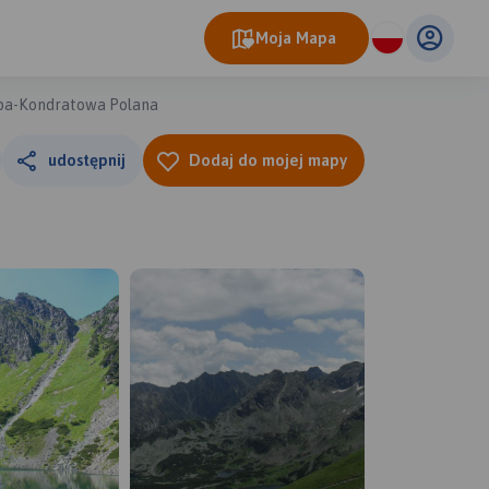
Moja Mapa
pa-Kondratowa Polana
udostępnij
Dodaj do mojej mapy