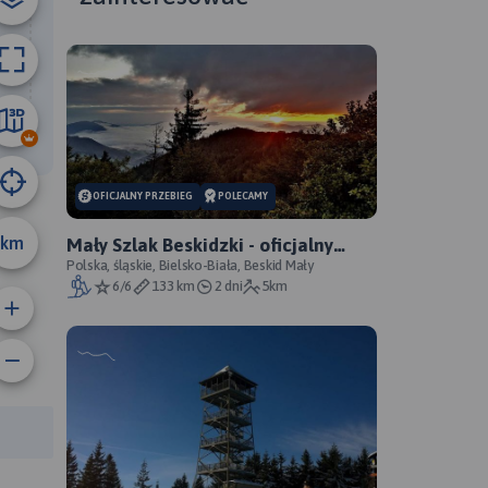
21 km
OFICJALNY PRZEBIEG
POLECAMY
km
Mały Szlak Beskidzki - oficjalny
przebieg
Polska, śląskie, Bielsko-Biała, Beskid Mały
6/6
133 km
2 dni
5km
anie trasy:
a trasy: