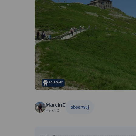
POLECAMY
MarcinC
obserwuj
MarcinC