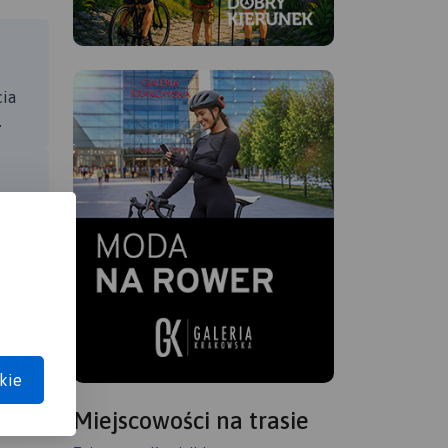
cia
.
APA
kie
Miejscowości na trasie