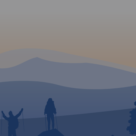
i
a
ie w
a
renu
ormacje
ysokich
jścia
ietową
g
ymi
była
nikami
ine
cji