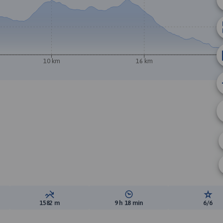
10 km
16 km
ewyższeń:
Suma spadków:
Średni czas potrzebny na pokon
Ocen
1582 m
9 h 18 min
6/6