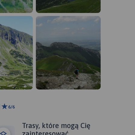
6/6
km
ributors
Trasy, które mogą Cię
zainteresować