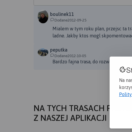
boulinek11
Dodane2012-09-25
Mialem w tym roku plan, przejsc ta tr
ladne. Jakby ktos mogl skpomentowac, 
peputka
Dodane2012-10-05
Bardzo fajna trasa, do rozważenia w p
S
Na na
korzys
Polit
NA TYCH TRASACH PRZYD
Z NASZEJ APLIKACJI