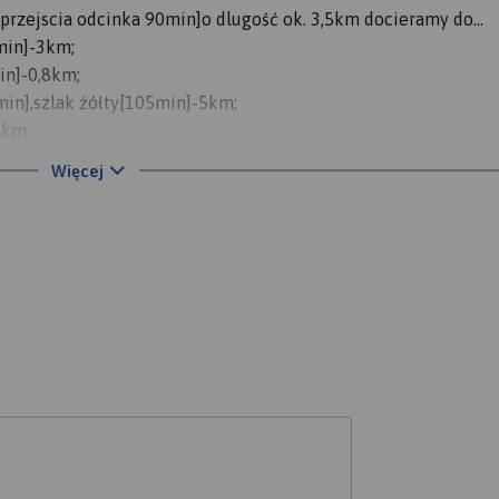
przejscia odcinka 90min]o dlugość ok. 3,5km docieramy do...
min]-3km;
in]-0,8km;
min],szlak żółty[105min]-5km;
,4km
y[25min]-0,7km;
Więcej
-2,1km
 Kondratkowej)-szlak niebieski[55min]-3km