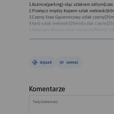
1.Kuźnice(parking)-idąc szlakiem żółtym[czas 
2.Przełęcz między Kopami-szlak niebieski[60
3.Czarny Staw Gąsiennicowy-szlak czarny[35m
4.Karb-szlak niebieski[20min],szlak czarny[25
5.Kasprowy Wierch-szlak czerwony[80min]-3
6.Przełęcz pod Kondacką Kopą-szlak czerwon
7.Kopa Kondracka-szlak żółty[40min]-1,2km;
8.Kondracka Przełęcz-szlak niebieski[55min]
9.Kondratowa Polana(Schronisko PTTK na Hali
10.Kuźnice-KONIEC
dojazd
umieść
Dystans: 21,69 km (13,48 mi)
Czas trwania: 9 h 18 min
Komentarze
Przewyższenie: 1 585,76 m (5 202,62 ft)
Twój komentarz