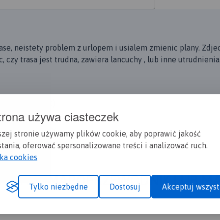
ase, neistety problem z urlopem i usialem zmienic plany. Zdje
czy trasa jest trudna, zawiera lancuchy , lub inne utrudnienia
rzyszłym roku :)
trona używa ciasteczek
więcej
szej stronie używamy plików cookie, aby poprawić jakość
tania, oferować spersonalizowane treści i analizować ruch.
yka cookies
A CI SIĘ MAPOPRZEWODNIK LUB M
Tylko niezbędne
Dostosuj
Akceptuj wszyst