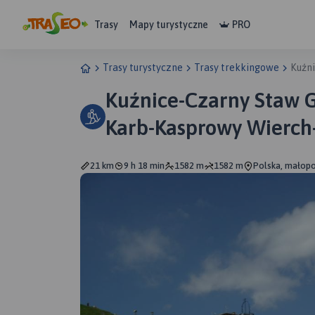
Trasy
Mapy turystyczne
PRO
Trasy turystyczne
Trasy trekkingowe
Kuźn
Kuźnice-Czarny Staw 
Karb-Kasprowy Wierch
Kopa-Kondratowa Pol
21 km
9 h 18 min
1582 m
1582 m
Polska, małopo