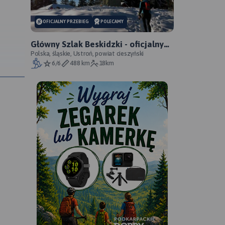
OFICJALNY PRZEBIEG
POLECAMY
Główny Szlak Beskidzki - oficjalny
przebieg
Polska, śląskie, Ustroń, powiat cieszyński
6/6
488 km
18km