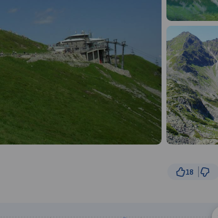
18
1 
© Traseo Map
© OpenMapTiles
© OpenStreetMap cont
A
B