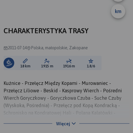
km
CHARAKTERYSTYKA TRASY
2011-07-14
Polska, małopolskie, Zakopane
Długość trasy:
Suma przewyższeń:
Suma spadków:
Ocena trasy:
18 km
1915 m
1916 m
1.8/6
Kuźnice - Przełęcz Między Kopami - Murowaniec -
Przełęcz Liliowe - Beskid - Kasprowy Wierch - Pośredni
Wierch Goryczkowy - Goryczkowa Czuba - Suche Czuby
(Wyskoka, Pośrednia) - Przełęcz pod Kopą Kondracką -
Schronisko na Kondratowej Hali - Polana Kalatówki -
Kuźnice
Więcej