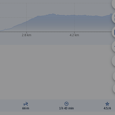
B
A
2.8 km
4.2 km
ewyższeń:
Suma spadków:
Średni czas potrzebny na pokon
Ocen
66 m
1 h 43 min
4.5/6