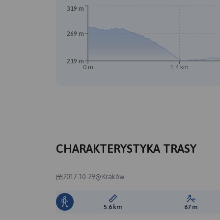
319 m
269 m
219 m
0 m
1.4 km
CHARAKTERYSTYKA TRASY
2017-10-29
Kraków
Długość trasy:
Suma prz
5.6 km
67 m