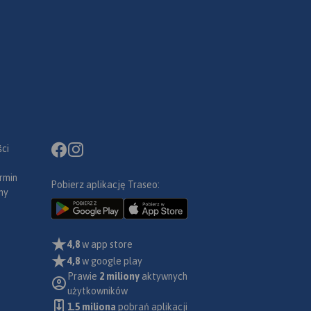
ci
rmin
Pobierz aplikację Traseo:
ny
ry (VII
4,8
w app store
lska;
4,8
w google play
ć
Prawie
2 miliony
aktywnych
użytkowników
lokalne
1.5 miliona
pobrań aplikacji
Gniazd,