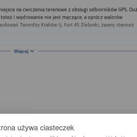
miejsce na ćwiczenia terenowe z obsługi odbiorników GPS. Du
n, toteż i wędrowanie nie jest męczące, a oprócz walorów
udowań Twierdzy Kraków tj. Fort 45 Zielonki, zwany również
Więcej
 wzgórza, ciągnącego się równoleżnikowo od Witkowic ku półn
u); grzbietem tym biegnie dawna droga forteczna (ul. Dożynkow
obecnie Bibice z Zielonkami, a dawniej forty V sektora obron
trakt w kierunku Miechowa, a leżący przy nim przyczółek zwa
).
 składa się on z koszar szyjowych, schronu głównego i ośmiu
trona używa ciasteczek
ość otoczona jest suchą fosą; fosy strzegły jedna czołowa, po