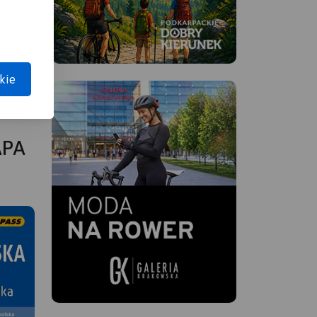
ąc ze
kie
ymi
APA
ony