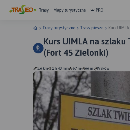
Trasy
Mapy turystyczne
PRO
Trasy turystyczne
Trasy piesze
Kurs UIMLA 
Kurs UIMLA na szlaku
(Fort 45 Zielonki)
5.6 km
1 h 43 min
67 m
66 m
Kraków