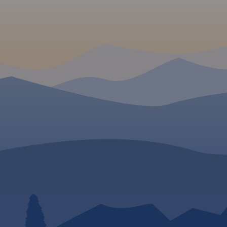
 W
lic
niejsze
ego rejonu,
łomicką,
ie i
dowy.
ce
jest przez
ie,
MAPA TURYSTYCZNA W
APLIKACJI TRASEO
dzie,
cy oraz
niu.
Rok
Jura Krakowsko-
Częstochowska to wyjątkowy i
niepowtarzalny region w
naszym kraju. Może poszczycić