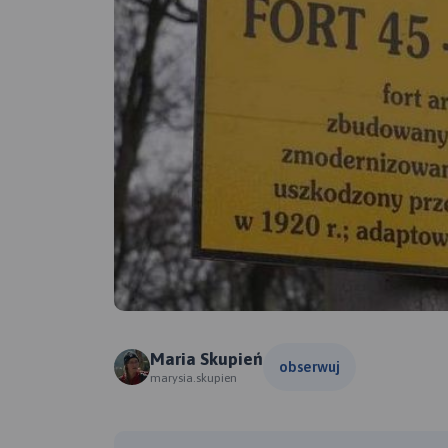
Maria Skupień
obserwuj
marysia.skupien