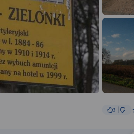
3
500 m
© Traseo Map
© OpenMapTiles
© OpenStreetMap cont