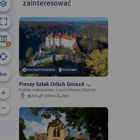
zainteresować
5.6 km
OFICJALNY PRZEBIEG
POLECAMY
km
Pieszy Szlak Orlich Gniazd -
oficjalny przebieg szlaku
Polska, małopolskie, Częstochowa; Olsztyn;
Mirów; Bobolice; Morsko; Ogrodzieniec; Pilica;
6/6
158 km
2km
Smoleń; By
anie trasy:
a trasy: