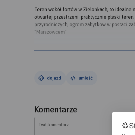
Teren wokół fortów w Zielonkach, to idealne 
otwartej przestrzeni, praktycznie płaski tere
przyrodniczych, ogrom zabytków w postaci zab
"Marszowcem"
Rys historyczny:
Fort 45 Zielonki powstał w latach 1884 - 1886.
Znajduje się na grzbiecie obłego, szerokiego
dojazd
umieść
między dolinami Bibiczanki i Prądnika (Sudoł
doprowadza ona do drogi rokadowej, łączącej 
między sobą; grzbietem tym biegł też dawny 
Marszowcem (stąd druga nazwa Fortu Zielonki
Komentarze
Fort Zielonki ma typowy pięcioboczny kształt;
S
Twój komentarz
schronów pogotowia na wale artyleryjskim, cał