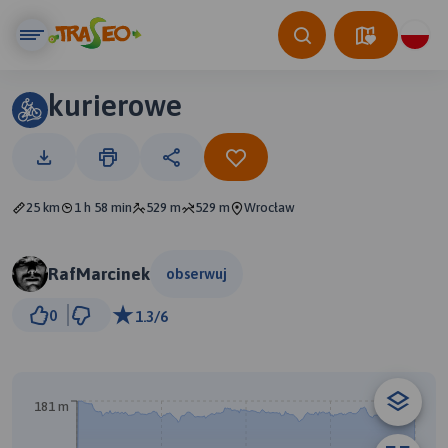
kurierowe
25 km
1 h 58 min
529 m
529 m
Wrocław
RafMarcinek
obserwuj
2 km
0
1.3/6
© Traseo Map
© OpenMapTiles
© OpenStreetMap contributors
181 m