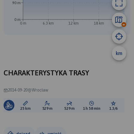
90 m
0 m
0 m
6.3 km
12 km
18 km
25 km
km
A
B
CHARAKTERYSTYKA TRASY
2014-09-20
Wrocław
Długość trasy:
Suma przewyższeń:
Suma spadków:
Średni czas potrzebny 
Ocena tras
25 km
529 m
529 m
1 h 58 min
1.3/6
dojazd
umieść