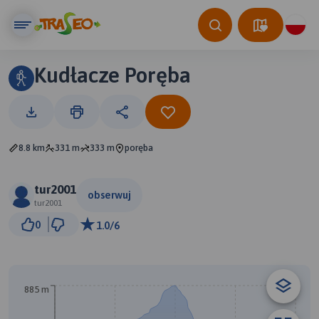
Kudłacze Poręba
8.8 km
331 m
333 m
poręba
tur2001
obserwuj
tur2001
500 m
0
1.0/6
© Traseo Map
© OpenMapTiles
© OpenStreetMap contributors
885 m