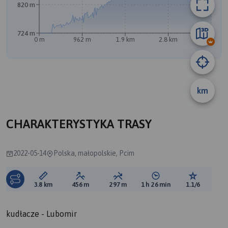
820 m
724 m
0 m
962 m
1.9 km
2.8 km
3.8 km
km
B
CHARAKTERYSTYKA TRASY
2022-05-14
Polska, małopolskie, Pcim
Długość trasy:
Suma przewyższeń:
Suma spadków:
Średni czas potrzebny 
Ocena tras
3.8 km
456 m
297 m
1 h 26 min
1.1/6
kudłacze - Lubomir