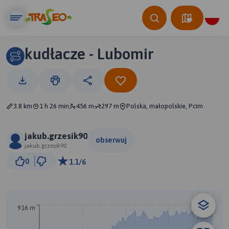
kudłacze - Lubomir
3.8 km
1 h 26 min
456 m
297 m
Polska, małopolskie, Pcim
jakub.grzesik90
obserwuj
jakub.grzesik90
500 m
0
1.1/6
© Traseo Map
© OpenMapTiles
© OpenStreetMap contributors
A
916 m