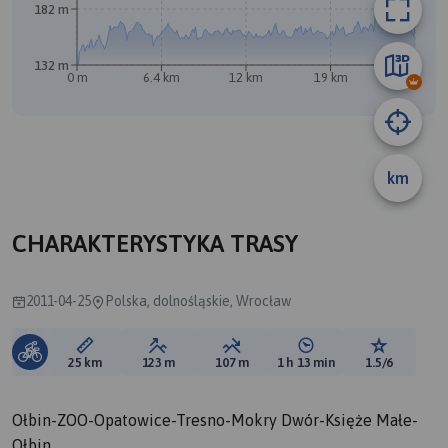
182 m
132 m
0 m
6.4 km
12 km
19 km
25 km
km
CHARAKTERYSTYKA TRASY
2011-04-25
Polska, dolnośląskie, Wrocław
Długość trasy:
Suma przewyższeń:
Suma spadków:
Średni czas potrzebny 
Ocena tras
25 km
123 m
107 m
1 h 13 min
1.5/6
Ołbin-ZOO-Opatowice-Tresno-Mokry Dwór-Księże Małe-
Ołbin