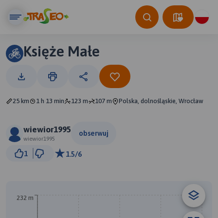
Księże Małe
25 km
1 h 13 min
123 m
107 m
Polska, dolnośląskie, Wrocław
wiewior1995
obserwuj
wiewior1995
2 km
1
1.5/6
© Traseo Map
© OpenMapTiles
© OpenStreetMap contributors
B
A
232 m