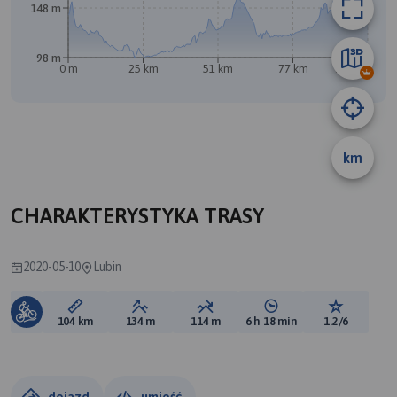
148 m
98 m
0 m
25 km
51 km
77 km
103 km
km
CHARAKTERYSTYKA TRASY
2020-05-10
Lubin
Długość trasy:
Suma przewyższeń:
Suma spadków:
Średni czas potrzebny 
Ocena tras
104 km
134 m
114 m
6 h 18 min
1.2/6
dojazd
umieść