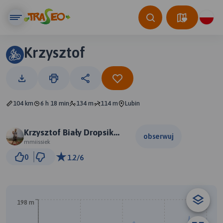
Krzysztof
104 km
6 h 18 min
134 m
114 m
Lubin
Krzysztof Biały Dropsik
obserwuj
Jaśkiewicz
mmiissiek
5 km
0
1.2/6
© Traseo Map
© OpenMapTiles
© OpenStreetMap contributors
198 m
A
B