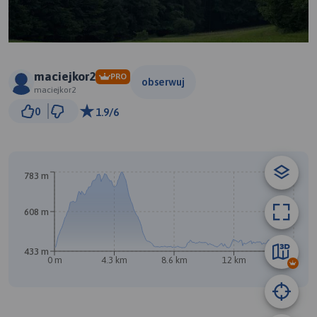
maciejkor2
PRO
obserwuj
maciejkor2
1 km
0
1.9/6
© Traseo Map
© OpenMapTiles
© OpenStreetMap contributors
A
783 m
608 m
B
433 m
0 m
4.3 km
8.6 km
12 km
17 km