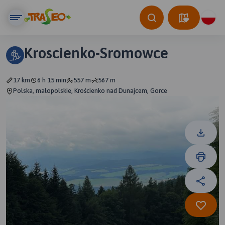
Kroscienko-Sromowce
17 km
6 h 15 min
557 m
567 m
Polska, małopolskie, Krościenko nad Dunajcem, Gorce