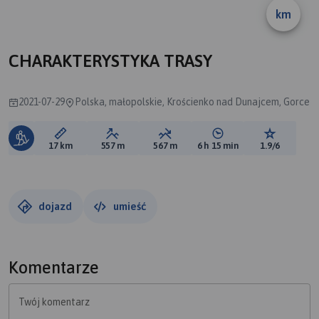
km
CHARAKTERYSTYKA TRASY
2021-07-29
Polska, małopolskie, Krościenko nad Dunajcem, Gorce
Długość trasy:
Suma przewyższeń:
Suma spadków:
Średni czas potrzebny 
Ocena tras
17 km
557 m
567 m
6 h 15 min
1.9/6
dojazd
umieść
Komentarze
Twój komentarz