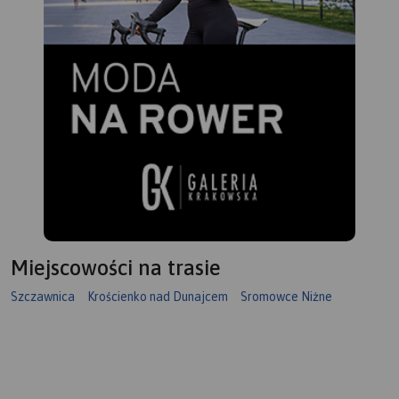
Miejscowości na trasie
Szczawnica
Krościenko nad Dunajcem
Sromowce Niżne