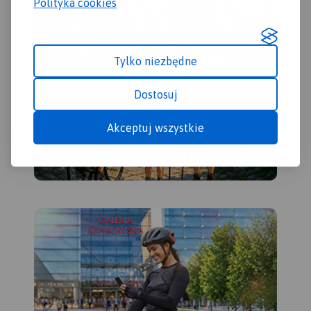
Polityka cookies
rowerową wzdłuż Popradu. Tel.
myślą o turystach naniesiono
18 471 27 85, 507 032 958,
także lokalizacje zabytków
www.kajakowaniepopradem.pl
oraz atrakcji turystycznych.
Mapa zawiera ścieżki
Tylko niezbędne
historyczne po Krościenku
nad Dunajcem, jak również
Dostosuj
trasy do 11 grzybków, które
są usytuowane w
charakterystycznych
Akceptuj wszystkie
punktach krajobrazowych
gminy.