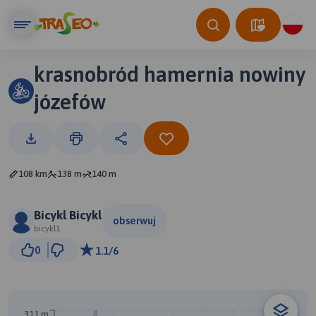
krasnobród hamernia nowiny
józefów
108 km
138 m
140 m
Bicykl Bicykl
obserwuj
bicykl1
10 km
0
1.1/6
© Traseo Map
© OpenMapTiles
© OpenStreetMap contributors
B
A
311 m