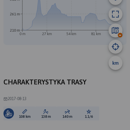
261 m
210 m
0 m
27 km
54 km
81 km
108 km
km
CHARAKTERYSTYKA TRASY
2017-08-13
Długość trasy:
Suma przewyższeń:
Suma spadków:
Ocena trasy:
108 km
138 m
140 m
1.1/6