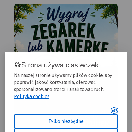
okolice Rzeszowa i innych
Krasnobród, Józefów, Susiec,
Kra
podkarpackich miejscowości.
Tomaszów Lubelski, Narol, i
Cieszanów. Zapraszamy na
mia
rowerową podróż przez ten
atr
niezwykły zakątek, do
m.i
zwiedzania atrakcji i
odkrywania tajemnic
Tom
Roztocza!
Roz
zab
dla
202
Strona używa ciasteczek
Na naszej stronie używamy plików cookie, aby
poprawić jakość korzystania, oferować
spersonalizowane treści i analizować ruch.
Polityka cookies
Tylko niezbędne