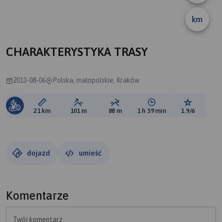
km
CHARAKTERYSTYKA TRASY
2013-08-06
Polska, małopolskie, Kraków
Długość trasy:
Suma przewyższeń:
Suma spadków:
Średni czas potrzebny 
Ocena tras
21 km
101 m
88 m
1 h 39 min
1.9/6
dojazd
umieść
Komentarze
Twój komentarz