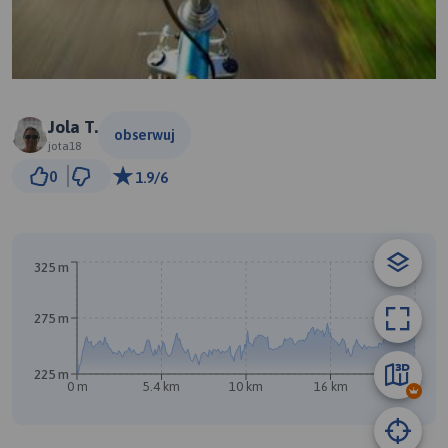
Jola T.
obserwuj
jota18
1 km
0
1.9/6
© Traseo Map
© OpenMapTiles
© OpenStreetMap contributors
325 m
B
A
275 m
225 m
0 m
5.4 km
10 km
16 km
21 km