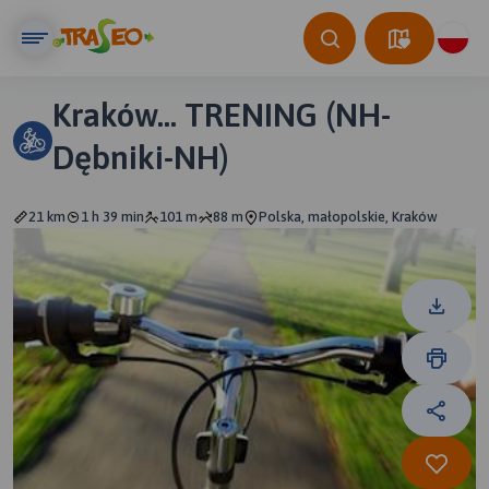
Kraków... TRENING (NH-
Dębniki-NH)
21 km
1 h 39 min
101 m
88 m
Polska, małopolskie, Kraków