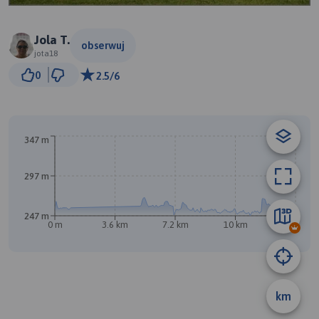
Jola T.
obserwuj
jota18
1 km
0
2.5/6
© Traseo Map
© OpenMapTiles
© OpenStreetMap contributors
347 m
297 m
247 m
0 m
3.6 km
7.2 km
10 km
14 km
A
B
km