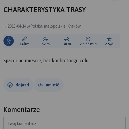
CHARAKTERYSTYKA TRASY
2013-04-14
Polska, małopolskie, Kraków
Długość trasy:
Suma przewyższeń:
Suma spadków:
Średni czas potrzebny 
Ocena tras
14 km
32 m
30 m
2 h 35 min
2.5/6
Spacer po mieście, bez konkretnego celu.
dojazd
umieść
Komentarze
Twój komentarz