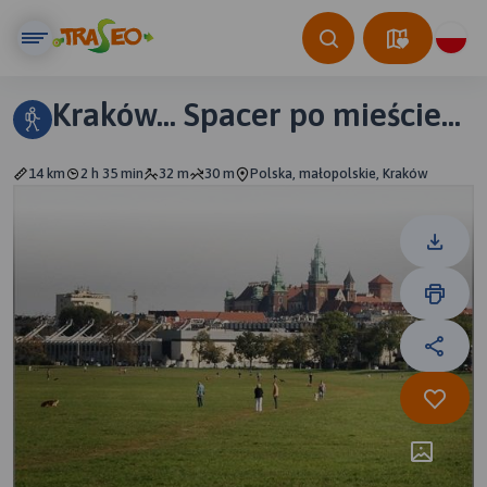
Kraków... Spacer po mieście...
14 km
2 h 35 min
32 m
30 m
Polska, małopolskie, Kraków