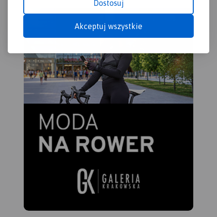
skał
Dostosuj
202
Akceptuj wszystkie