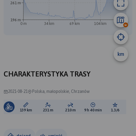
261 m
196 m
0 m
34 km
69 km
104 km
138 km
km
CHARAKTERYSTYKA TRASY
2021-08-21
Polska, małopolskie, Chrzanów
Długość trasy:
Suma przewyższeń:
Suma spadków:
Średni czas potrzebny 
Ocena tras
139 km
231 m
210 m
9 h 40 min
1.3/6
dojazd
umieść