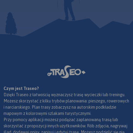
Czym jest Traseo?
Dzięki Traseo z łatwością wyznaczysz trasę wycieczki lub treningu.
Możesz skorzystać z kilku trybów planowania: pieszego, rowerowych
i narciarskiego. Plan trasy zobaczysz na autorskim podkładzie
mapowym z kolorowymi szlakami turystycznymi.
Przy pomocy aplikacji możesz podążać zaplanowaną trasą lub
skorzystać z propozycji innych użytkowników. Rób zdjęcia, nagrywaj
ślad, dodawaj opisy, zapisuj i edytuj trasę. Możesz podzielić się nią