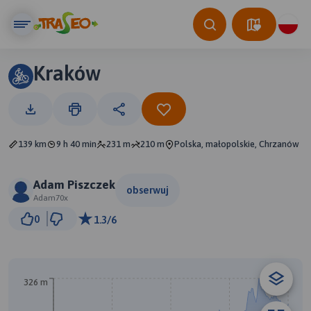
Kraków
139 km
9 h 40 min
231 m
210 m
Polska, małopolskie, Chrzanów
Adam Piszczek
obserwuj
Adam70x
10 km
0
1.3/6
© Traseo Map
© OpenMapTiles
© OpenStreetMap contributors
326 m
B
A