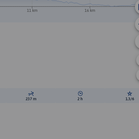
11 km
16 km
B
ewyższeń:
Suma spadków:
Średni czas potrzebny na pokon
Ocen
237 m
2 h
1.3/6