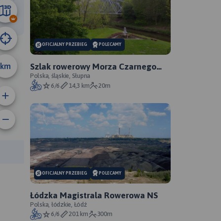
22 km
OFICJALNY PRZEBIEG
POLECAMY
km
Szlak rowerowy Morza Czarnego
Sosnowiec - oficjalny przebieg
Polska, śląskie, Słupna
6/6
14,3 km
20m
anie trasy:
a trasy:
OFICJALNY PRZEBIEG
POLECAMY
Łódzka Magistrala Rowerowa NS
Polska, łódzkie, Łódź
6/6
201 km
300m