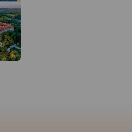
MAPA TURYSTYCZNA W
APLIKACJI TRASEO
 W
MAPA TURYSTYCZNA W
APLIKACJI TRASEO
Najnowszy Plan Krakowa,
obejmuje cały Kraków w
granicach administracyjnych
trakcyjne
Mapa Dolinki Podkrako
wraz z obrzeżami oraz część
rekreacyjne
przedstawia najciekaws
Wieliczki, Skawiny, Zabierzowa.
wa.
tereny rekreacyjne na p
Aktualny, uzupełniony plan
cowskiego
od Krakowa. Obejmuje
miasta Krakowa przedstawiono
wraz z
malownicze wąwozy i d
w skali 1:20 000.
reny
południowej części Jury
Plan prezentuje aktualną sieć
zowej na
Krakowsko-Częstochows
komunikacji publicznej oraz
y na
Jest to obszar Ojcowski
spis wszystkich ulic. Na mapie
erzmanowic
Parku Narodowego, Par
zaznaczono sieć tras
ały na
Krajobrazowego Dolinki
rowerowych.
Rok wydania
i Park
Krakowskie oraz Tenczy