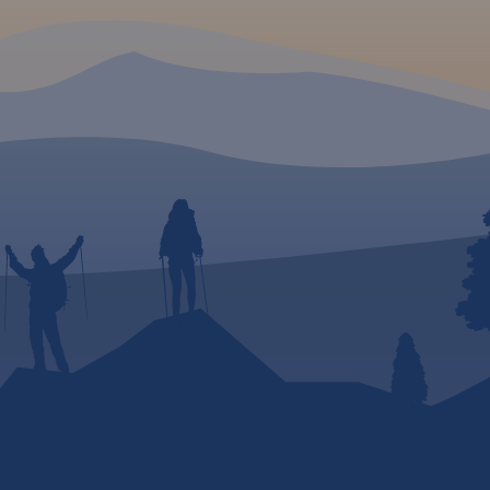
Tereny
ormy
szystko
a rozwój
ystyka
py
 na
odzie,
Kraków
ania: