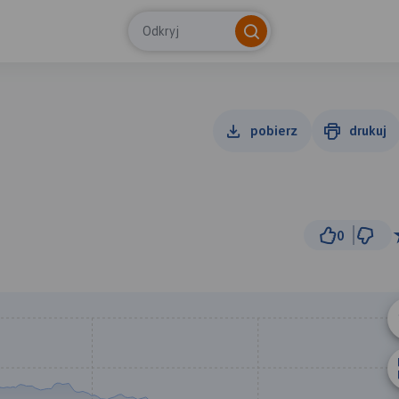
Odkryj
pobierz
drukuj
0
5 km
© Traseo Map
© OpenMapTiles
© OpenStreetMap cont
A