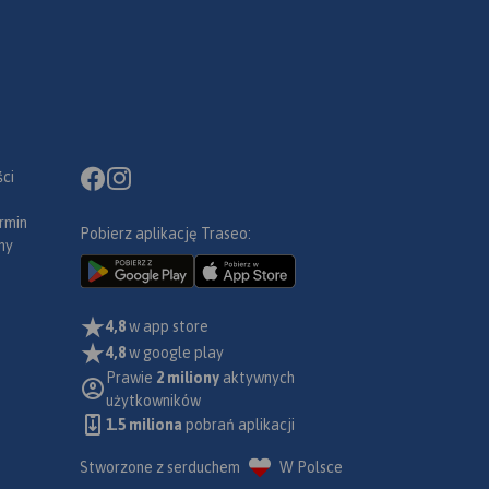
ci
rmin
Pobierz aplikację Traseo:
ny
4,8
w app store
4,8
w google play
Prawie
2 miliony
aktywnych
użytkowników
1.5 miliona
pobrań aplikacji
Stworzone z serduchem
W Polsce