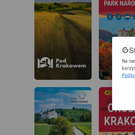
S
Na na
korzys
Polit