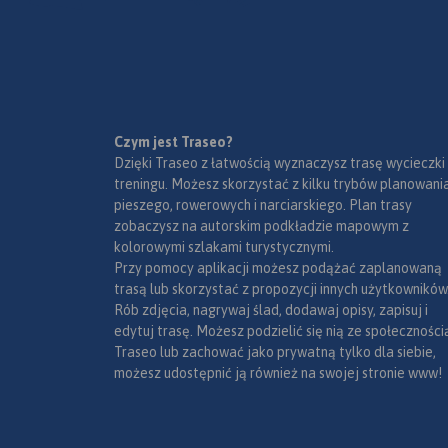
które poza pełną treścią
turystyczną, uwzględniają
istotne dla rowerzystów
informacje dotyczące rodzaju
nawierzchni dróg, którymi
przebiega szlak.
Ukształtowanie terenu
Czym jest Traseo?
wymuszające podjazdy i
Dzięki Traseo z łatwością wyznaczysz trasę wycieczki
zjazdy ilustrują profile trasy.
treningu. Możesz skorzystać z kilku trybów planowania
Informacje o trasie uzupełniają
pieszego, rowerowych i narciarskiego. Plan trasy
zwięzłe opisy techniczne.
zobaczysz na autorskim podkładzie mapowym z
Prezentację szlaku wzbogacają
kolorowymi szlakami turystycznymi.
oczywiście treści krajoznawcze,
Przy pomocy aplikacji możesz podążać zaplanowaną
wplatane w opis szlaku
trasą lub skorzystać z propozycji innych użytkowników
zgodnie z kierunkiem
Rób zdjęcia, nagrywaj ślad, dodawaj opisy, zapisuj i
poruszania się rowerzystów.
edytuj trasę. Możesz podzielić się nią ze społeczności
Całość trasy została
Traseo lub zachować jako prywatną tylko dla siebie,
podzielona na 13 arkuszy map
możesz udostępnić ją również na swojej stronie www!
(plus powiększenie fragmentu
trasy w rejonie Złotego Potoku),
tworzących jakby umowne