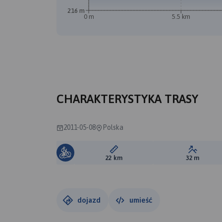
216 m
0 m
5.5 km
CHARAKTERYSTYKA TRASY
2011-05-08
Polska
Długość trasy:
Suma prz
22 km
32 m
dojazd
umieść