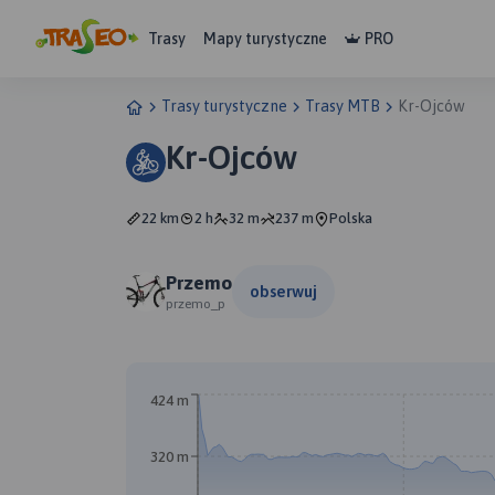
Trasy
Mapy turystyczne
PRO
Trasy turystyczne
Trasy MTB
Kr-Ojców
Kr-Ojców
22 km
2 h
32 m
237 m
Polska
Przemo
obserwuj
przemo_p
424 m
320 m