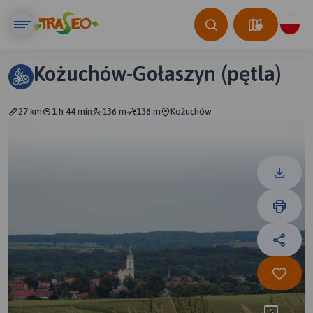
Kożuchów-Gołaszyn (pętla)
27 km
1 h 44 min
136 m
136 m
Kożuchów