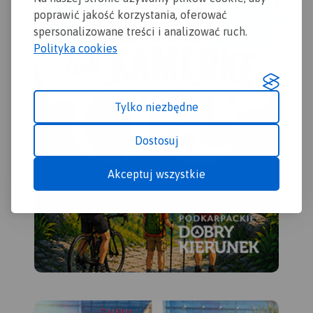
tur
poprawić jakość korzystania, oferować
Wal
spersonalizowane treści i analizować ruch.
(na
Polityka cookies
pol
pał
kop
oso
Tylko niezbędne
uzd
Zap
Dostosuj
lek
zak
Akceptuj wszystkie
urz
wyd