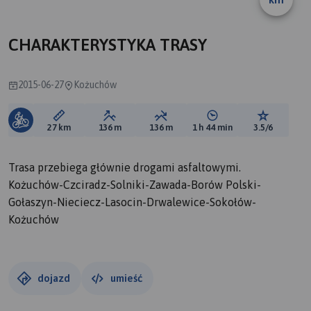
CHARAKTERYSTYKA TRASY
2015-06-27
Kożuchów
Długość trasy:
Suma przewyższeń:
Suma spadków:
Średni czas potrzebny 
Ocena tras
27 km
136 m
136 m
1 h 44 min
3.5/6
Trasa przebiega głównie drogami asfaltowymi.
Kożuchów-Czciradz-Solniki-Zawada-Borów Polski-
Gołaszyn-Nieciecz-Lasocin-Drwalewice-Sokołów-
Kożuchów
dojazd
umieść