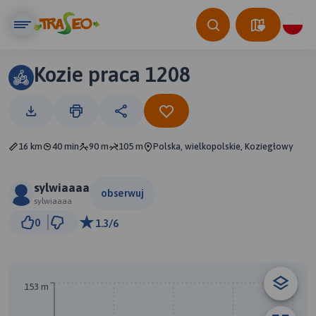
Kozie praca 1208
16 km
40 min
90 m
105 m
Polska, wielkopolskie, Koziegłowy
sylwiaaaa
obserwuj
sylwiaaaa
2 km
0
1.3/6
© Traseo Map
© OpenMapTiles
© OpenStreetMap contributors
A
153 m