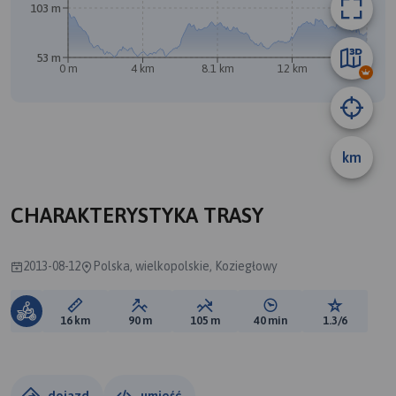
103 m
53 m
0 m
4 km
8.1 km
12 km
16 km
km
B
CHARAKTERYSTYKA TRASY
2013-08-12
Polska, wielkopolskie, Koziegłowy
Długość trasy:
Suma przewyższeń:
Suma spadków:
Średni czas potrzebny 
Ocena tras
16 km
90 m
105 m
40 min
1.3/6
dojazd
umieść