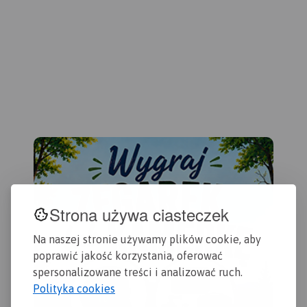
Krajobrazowego Puszczy
Kostrzyn.
ora
Zielonki oraz Park
Rok
Krajobrazowy Promno.
Strona używa ciasteczek
Na naszej stronie używamy plików cookie, aby
poprawić jakość korzystania, oferować
spersonalizowane treści i analizować ruch.
Polityka cookies