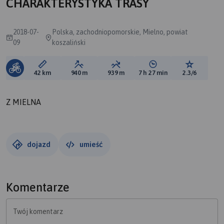
CHARAKTERYSTYKA TRASY
2018-07-
Polska, zachodniopomorskie, Mielno, powiat
09
koszaliński
Długość trasy:
Suma przewyższeń:
Suma spadków:
Średni czas potrzebny 
Ocena tras
42 km
940 m
939 m
7 h 27 min
2.3/6
Z MIELNA
dojazd
umieść
Komentarze
Twój komentarz