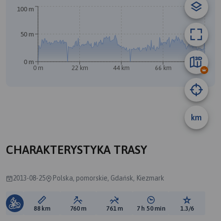
A
100 m
50 m
0 m
0 m
22 km
44 km
66 km
88 km
km
CHARAKTERYSTYKA TRASY
2013-08-25
Polska, pomorskie, Gdańsk, Kiezmark
Długość trasy:
Suma przewyższeń:
Suma spadków:
Średni czas potrzebny 
Ocena tras
88 km
760 m
761 m
7 h 50 min
1.3/6