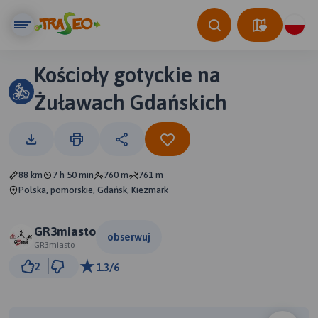
Kościoły gotyckie na
Żuławach Gdańskich
88 km
7 h 50 min
760 m
761 m
Polska, pomorskie, Gdańsk, Kiezmark
GR3miasto
obserwuj
GR3miasto
5 km
2
1.3/6
© Traseo Map
© OpenMapTiles
© OpenStreetMap contributors
B