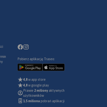
ronia
ele
erowych
ania
ci
rmin
Pobierz aplikację Traseo:
ny
4,8
w app store
4,8
w google play
Prawie
2 miliony
aktywnych
użytkowników
1.5 miliona
pobrań aplikacji