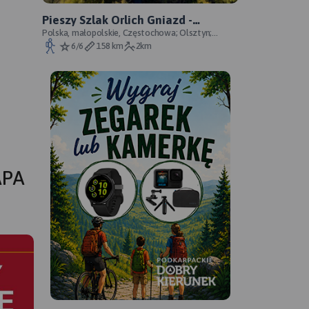
Pieszy Szlak Orlich Gniazd -
oficjalny przebieg szlaku
Polska, małopolskie, Częstochowa; Olsztyn;
Mirów; Bobolice; Morsko; Ogrodzieniec; Pilica;
6/6
158 km
2km
Smoleń; By
APA