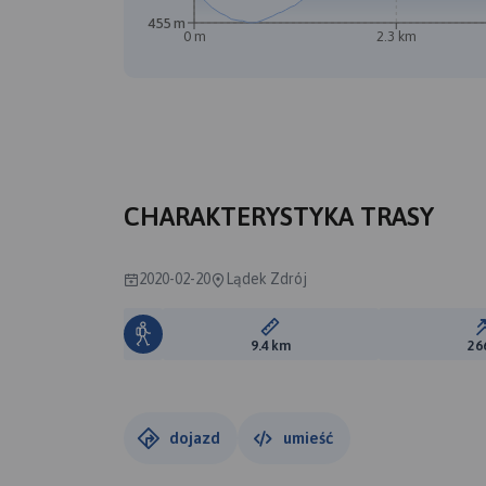
455 m
0 m
2.3 km
CHARAKTERYSTYKA TRASY
2020-02-20
Lądek Zdrój
Długość trasy:
9.4 km
26
dojazd
umieść