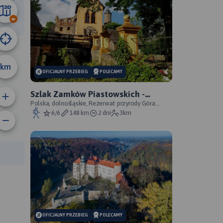
9.3 km
km
OFICJALNY PRZEBIEG
POLECAMY
Szlak Zamków Piastowskich -
oficjalny przebieg
Polska, dolnośląskie, Rezerwat przyrody Góra
Choina, Zagórze Śląskie, powiat wałbrzyski
6/6
148 km
2 dni
3km
rasy:
OFICJALNY PRZEBIEG
POLECAMY