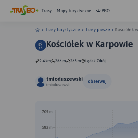
Trasy
Mapy turystyczne
PRO
Trasy turystyczne
Trasy piesze
Kościółek 
Kościółek w Karpowie
9.4 km
266 m
263 m
Lądek Zdrój
tmioduszewski
obserwuj
tmioduszewski
709 m
A
B
582 m