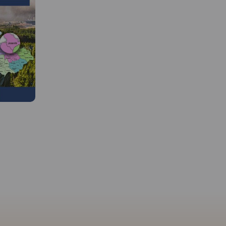
MAPA TURYSTYCZNA W
APLIKACJI TRASEO
 W
MAPA TURYSTYCZNA W
APLIKACJI TRASEO
Mapa "Góry Złote" zawiera
przebieg tras turystycznych
Mapa Góry Złote obejm
pieszych i rowerowych,
tych z
jedno z najdłuższych p
aktualizowany w terenie. Mapa
kcji,
górskich w środkowej cz
obejmuje swym zasięgiem
,
Sudetów Wschodnich c
obszar od Paczkowa do
nych miejsc
się szerokim łukiem dłu
Jeseníka (na osi płn. - płd.)
e. Zawiera
ok. 40 km od Przeł. Kłod
oraz od Oldrzychowic
 szlaki
(489 m n.p.m.) na pół
Kłodzkich do Jarnołtowa (na
 rowerowe,
zachodzie do Przeł. U T
osi wsch.-zach.) z
 wraz z
Granic (1111 m n.p.m.) 
zaznaczonymi ciągami