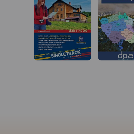
MAPA TURYSTYCZNA
APLIKACJI TRASEO
MAPA TURYSTYCZNA W
APLIKACJI TRASEO
Mapa Czarnej Góry i okolic.
Szczegółowa mapa
Zakres mapy ograniczony jest
turystyczna Gór Zło
miejscowościami:
uwzględnieniem atra
Stronie Śląskie, Bystrzyca
zabytków, noclegów
Kłodzka, Międzylesie i Stare
gastronomii oraz in
Miasto w Czechach. Znajduje
przydatnych turyści
się tu popularny ośrodek
wszystkie znakowane
narciarski. Na mapie
turystyczne piesze,
zaznaczono szlaki piesze i
ścieżki dydaktyczne
rowerowe (z długościami),