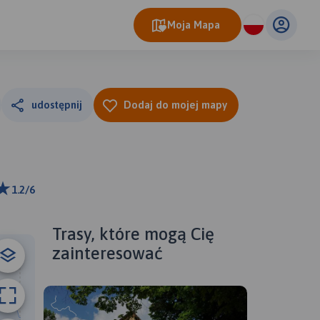
Moja Mapa
udostępnij
Dodaj do mojej mapy
1.2/6
m
ributors
Trasy, które mogą Cię
zainteresować