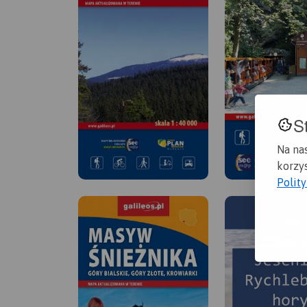
S
Na na
korzys
Polit