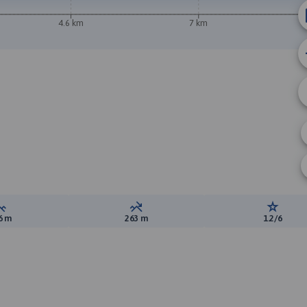
4.6 km
7 km
Suma przewyższeń:
Suma spadków:
Ocena t
6 m
263 m
1.2/6