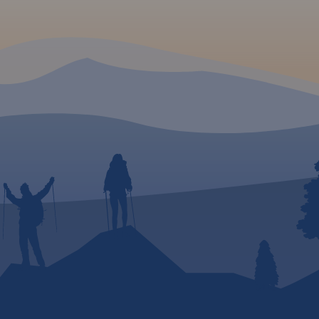
e.
e do
rzed
a dł.
ca
 stronie
ebskich
leby).
ą:
e na
południu
zie.
eć
ch,
ejscom,
yty
sca
 i rzeki
otego