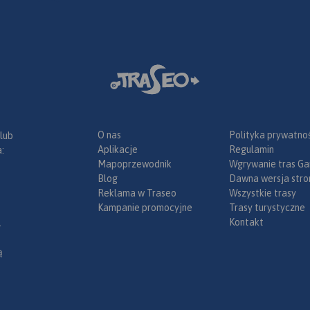
Stoku, Lądka Zdroju i St
wieża
Śląskiego wytyczono wi
minająca
atrakcyjnych tras spac
osmiczną.
i rowerowych.
Rok wyd
brze
2022
unktów
yższych
 nawet
nie tylko
O nas
Polityka prywatnoś
 południowo
 lub
Aplikacje
Regulamin
dztw:
:
Mapoprzewodnik
Wgrywanie tras Ga
ośląskiego.
Blog
Dawna wersja stro
z
Reklama w Traseo
Wszystkie trasy
Sudetów,
Kampanie promocyjne
Trasy turystyczne
rzełęczy
Kontakt
cnym
.
zełęczy
 Gór
ą
ludnione i
a turystyki
kiej.
kcją regionu