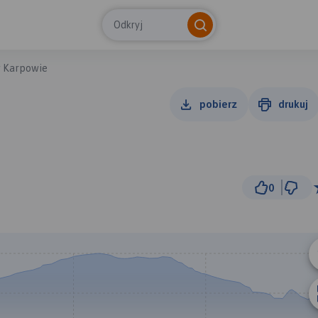
Odkryj
w Karpowie
pobierz
drukuj
0
500 
© Traseo Map
© OpenMapTiles
© OpenStreetMap cont