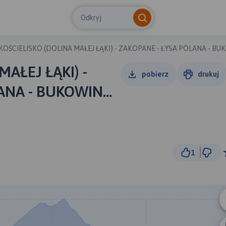
Odkryj
KOŚCIELISKO (DOLINA MAŁEJ ŁĄKI) - ZAKOPANE - ŁYSA POLANA - BU
MAŁEJ ŁĄKI) -
pobierz
drukuj
LANA - BUKOWINA
ANE
1
2 km
© Traseo Map
© OpenMapTiles
© OpenStreetMap cont