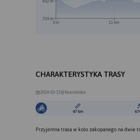
932 m
733 m
0 m
11 km
B
A
CHARAKTERYSTYKA TRASY
2014-03-15
Kościelisko
Długość trasy:
47 km
67
Przyjemna trasa w koło zakopanego na dwie tr