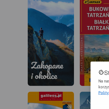
S
Na na
korzys
Polit