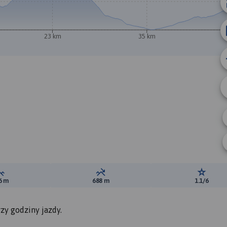
23 km
35 km
Suma przewyższeń:
Suma spadków:
Ocena t
6 m
688 m
1.1/6
zy godziny jazdy.