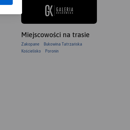
Miejscowości na trasie
Zakopane
Bukowina Tatrzańska
Kościelisko
Poronin
rdziej
wiedzane
asięg
(2'499
 Jurgów
 (2'064
i