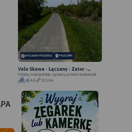
OFICJALNY PRZEBIEG
POLECAMY
Velo Skawa - Łączany - Zator -
oficjalny przebieg szlaku
Polska, małopolskie, Łączany, powiat wadowicki
6/6
19,1 km
APA