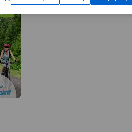
MAPA TURYSTYCZNA W
APLIKACJI TRASEO
 W
MAPA TURYSTYCZNA W
APLIKACJI TRASEO
Mapa rzedstawia najbardziej
znane i najczęściej odwiedzane
góry w Polsce - Tatry. Zasięg
uje ziemie
Mapa przedstawia najba
mapy wyznaczają: Rysy (2499
ch krain
znane i najczęściej od
m n.p.m.) na południu, Jurgów
Białką,
góry w Polsce - Tatry. Z
na wschodzie, Wołowiec (2064
ego serca
mapy wyznaczają: Rysy 
m n.p.m.) na zachodzie i
rzegu
m n.p.m.) na południu,
Bukowina Tatrzańska na
, na
na wschodzie, Wołowiec
północy. Obszar mapy
anicę mapy
m n.p.m.) na zachodzie 