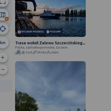
47 km
OFICJALNY PRZEBIEG
POLECAMY
km
Trasa wokół Zalewu Szczecińskiego
- oficjalny przebieg szlaku
Polska, zachodniopomorskie, Szczecin
5.4/6
294 km
266m
rasy: