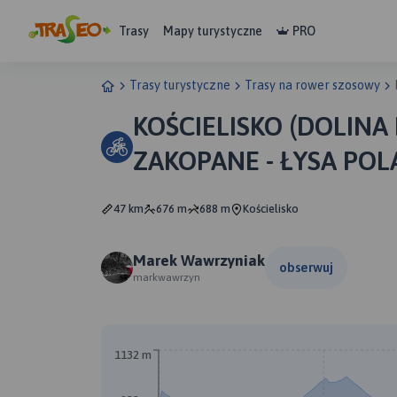
Trasy
Mapy turystyczne
PRO
Trasy turystyczne
Trasy na rower szosowy
KOŚCIELISKO (DOLINA 
ZAKOPANE - ŁYSA PO
T. - PORONIN - ZAKOP
47 km
676 m
688 m
Kościelisko
Marek Wawrzyniak
obserwuj
markwawrzyn
1132 m