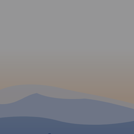
a
ie w
a
renu
ormacje
ysokich
jścia
ietową
g
ymi
była
nikami
ine
cji