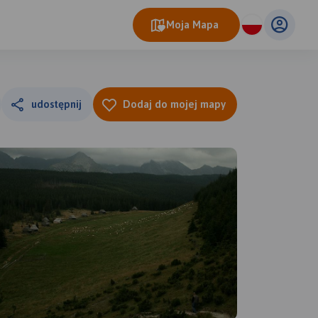
Moja Mapa
udostępnij
Dodaj do mojej mapy