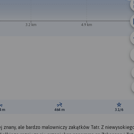
3.2 km
4.9 km
Suma przewyższeń:
Suma spadków:
Ocena t
4 m
464 m
3.1/6
j znany, ale bardzo malowniczy zakątków Tatr. Z niewysokiego