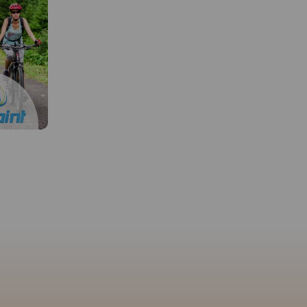
MAPA TURYSTYCZNA W
APLIKACJI TRASEO
 W
MAPA TURYSTYCZNA W
APLIKACJI TRASEO
Mapa rzedstawia najbardziej
znane i najczęściej odwiedzane
góry w Polsce - Tatry. Zasięg
uje ziemie
Mapa przedstawia najba
mapy wyznaczają: Rysy (2499
ch krain
znane i najczęściej od
m n.p.m.) na południu, Jurgów
Białką,
góry w Polsce - Tatry. Z
na wschodzie, Wołowiec (2064
ego serca
mapy wyznaczają: Rysy 
m n.p.m.) na zachodzie i
rzegu
m n.p.m.) na południu,
Bukowina Tatrzańska na
, na
na wschodzie, Wołowiec
północy. Obszar mapy
anicę mapy
m n.p.m.) na zachodzie 
obejmuje Tatry Zachodnie i
y na
Bukowina Tatrzańska n
część Tatr Wysokich.Na terenie
jec na
północy. Na mapie
Tatr, na wyznaczonych do tego
ki Park
zastosowano cieniowan
szlakach lub obszarach,
iu i
celu uzyskania wrażeni
można uprawiać turystykę
plastyczności rzeźby te
pieszą, rowerową, narciarstwo,
 Bukowiny
oraz przedstawiono inf
taternictwo powierzchniowe i
larny rejon
przydatne turystom w w