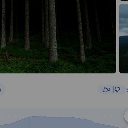
j
2
50
© Traseo Map
© OpenMapTiles
© OpenStreetMap cont
B