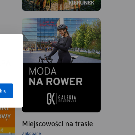
APA
kie
Miejscowości na trasie
Zakopane