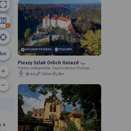
6.5 km
OFICJALNY PRZEBIEG
POLECAMY
km
Pieszy Szlak Orlich Gniazd -
oficjalny przebieg szlaku
Polska, małopolskie, Częstochowa; Olsztyn;
Mirów; Bobolice; Morsko; Ogrodzieniec; Pilica;
6/6
158 km
2km
Smoleń; By
rasy:
, a