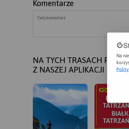
Komentarze
Twój komentarz
S
Na na
NA TYCH TRASACH PRZYD
korzys
Z NASZEJ APLIKACJI
Polit