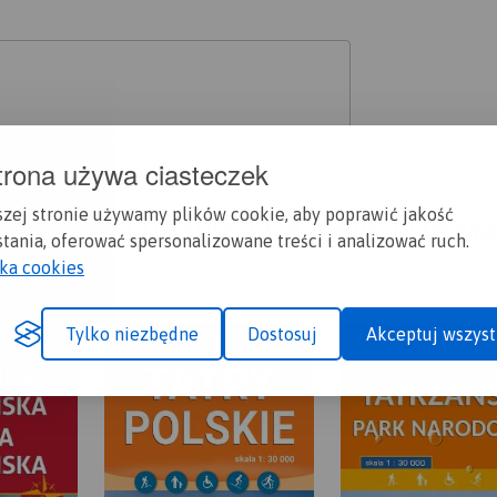
trona używa ciasteczek
szej stronie używamy plików cookie, aby poprawić jakość
A CI SIĘ MAPOPRZEWODNIK LUB M
tania, oferować spersonalizowane treści i analizować ruch.
yka cookies
Tylko niezbędne
Dostosuj
Akceptuj wszyst