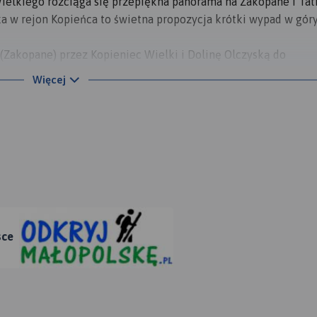
elkiego rozciąga się przepiękna panorama na Zakopane i Tat
a w rejon Kopieńca to świetna propozycja krótki wypad w góry
 (Zakopane) przez Kopieniec Wielki i Dolinę Olczyską do
ałęzia się; jedna nitka prowadzi przez szczyt Kopieńca, druga 
Więcej
rzed wejściem do Doliny Olczyskiej obydwie nitki szlaku łącz
łek Kopieńca to około 1 h. Dojście na Jaszczurówki zajmuje ok
sce