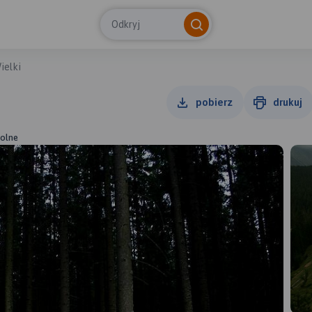
Odkryj
ielki
pobierz
drukuj
Dolne