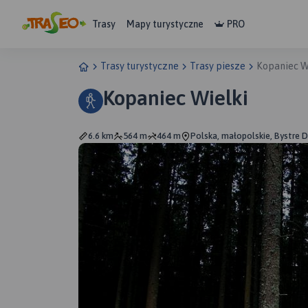
Trasy
Mapy turystyczne
PRO
Trasy turystyczne
Trasy piesze
Kopaniec W
Kopaniec Wielki
6.6 km
564 m
464 m
Polska, małopolskie, Bystre 