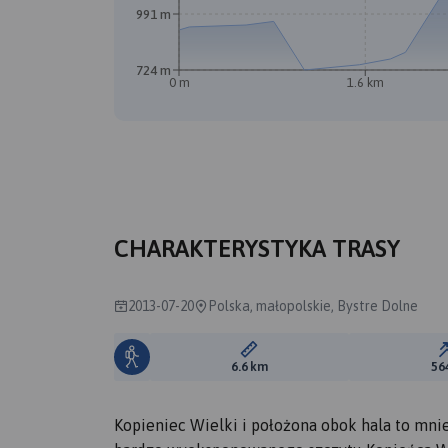
991 m
724 m
0 m
1.6 km
CHARAKTERYSTYKA TRASY
2013-07-20
Polska, małopolskie, Bystre Dolne
Długość trasy:
6.6 km
56
Kopieniec Wielki i położona obok hala to mnie