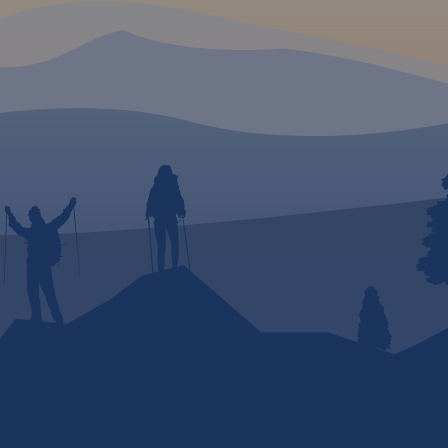
jścia
ietową
g
ymi
była
nikami
ine
cji
2019