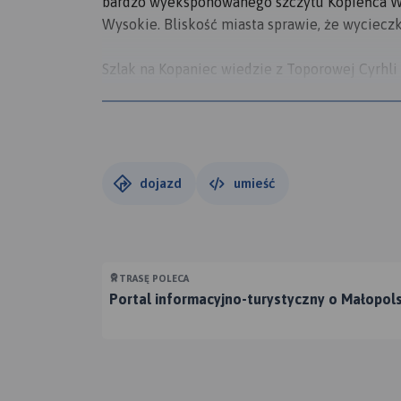
bardzo wyeksponowanego szczytu Kopieńca Wi
Wysokie. Bliskość miasta sprawie, że wycieczk
Szlak na Kopaniec wiedzie z Toporowej Cyrhli
Jaszczurówki. Na Polanie Kopieniec szlak rozg
go prowadząc przez płaską Polanę Kopieniec. P
Czas przejścia z Toporowej Cyrhli na wierzcho
1:30 h.
dojazd
umieść
TRASĘ POLECA
Portal informacyjno-turystyczny o Małopol