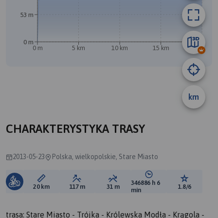
53 m
0 m
0 m
5 km
10 km
15 km
20 km
km
CHARAKTERYSTYKA TRASY
2013-05-23
Polska, wielkopolskie, Stare Miasto
346886 h 6
Długość trasy:
Suma przewyższeń:
Suma spadków:
Średni czas potrzebny 
Ocena tras
20 km
117 m
31 m
1.8/6
min
trasa: Stare Miasto - Trójka - Królewska Modła - Krągola -