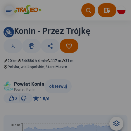
Konin - Przez Trójkę
20 km
346886 h 6 min
117 m
31 m
Polska, wielkopolskie, Stare Miasto
Powiat Konin
obserwuj
Powiat_Konin
1 km
0
1.8/6
© Traseo Map
© OpenMapTiles
© OpenStreetMap contributors
107 m
B
A