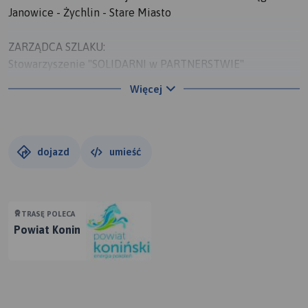
Janowice - Żychlin - Stare Miasto
ZARZĄDCA SZLAKU:
Stowarzyszenie "SOLIDARNI w PARTNERSTWIE"
ul. Główna 16, 62-571 STARE MIASTO
Więcej
tel. +48 63 241 62 16 w. 45
pełny opis szlaku na stronie: www.powiat.konin.pl
dojazd
umieść
TRASĘ POLECA
Powiat Konin