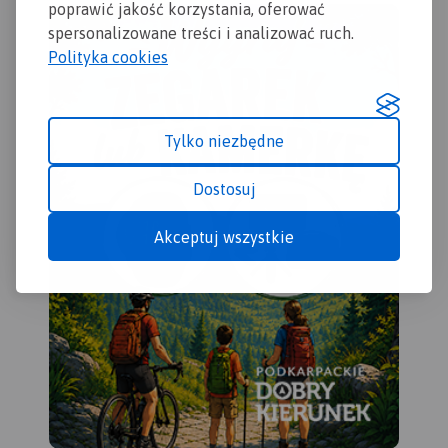
poprawić jakość korzystania, oferować
Zaznaczono na niej
spersonalizowane treści i analizować ruch.
informacje przydatne
Polityka cookies
turyście, oraz podano
przebiegi szlaków pieszych i
rowerowych.
Tylko niezbędne
Dostosuj
Akceptuj wszystkie