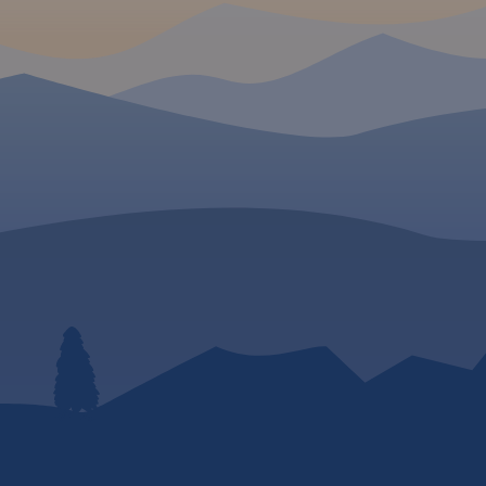
owe i
 drogi w
ę dróg oraz
Na mapie
rzejścia
ostradowe
odróżnych,
enzynowe,
odne, porty
eśne, parki
ka, większe
, obiekty na
Legenda w
angielskim,
.
wiera:
łatnych na
ch;
złów na
 drogach
wacji;