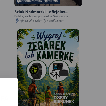
y
OFICJALNY PRZEBIEG
POLECAMY
Szlak Nadmorski - oficjalny
przebieg
Polska, zachodniopomorskie, Świnoujście
6/6
362 km
4 dni
598m
APA