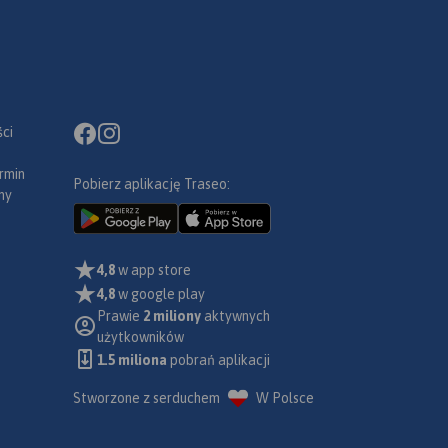
ci
rmin
Pobierz aplikację Traseo:
ny
4,8
w app store
4,8
w google play
Prawie
2 miliony
aktywnych
użytkowników
1.5 miliona
pobrań aplikacji
Stworzone z serduchem
W Polsce