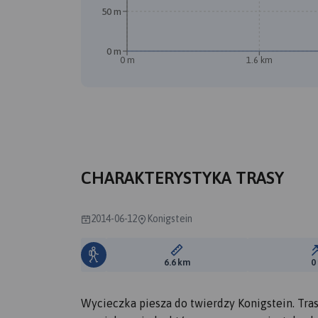
50 m
0 m
0 m
1.6 km
CHARAKTERYSTYKA TRASY
2014-06-12
Konigstein
Długość trasy:
6.6 km
0
Wycieczka piesza do twierdzy Konigstein. Tra