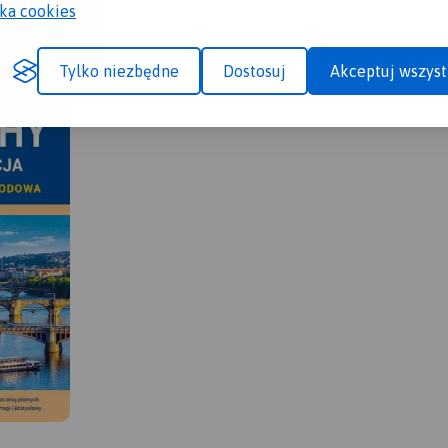
yka cookies
Tylko niezbędne
Dostosuj
Akceptuj wszyst