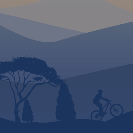
miasteczka oraz atrakcje
dwupasm
turystyczne regionu
jednopasmowe;
niemieckich Gór Połabskich,
budowie, numeracj
ponadto jest tu: Bastei,
kilometraż. 
Twierdza Königstein, Hohnstein
zaznaczono: p
z zamkiem, formy skalne
graniczne, Aut
Schrammsteine. Zawiera szlaki
Miejsca Obsługi P
piesze i rowerowe oraz
wybrane stacje b
wszystkie informacje potrzebne
parkingi i promy w
turyście. Mapa opisana na
lotnicze, obszary l
siatce WGS 84, zgodna z
narodowe, uzdrowis
polskimi systemami
ośrodki narciarskie
nawigacyjnymi.
Liście UNESCO. 
językach: polskim, 
czeskim i słowackim
Mapa dodatkowo za
- schemat dróg p
Słowacji i w Czecha
- wykaz wę
autostradach i
ekspresowych na Sło