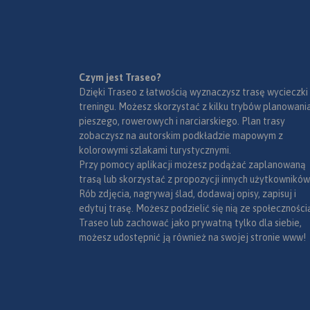
- plany Pragi i Braty
- schemat metra w P
- informacje prak
podróżujących s
po Słowacji i Czech
Czym jest Traseo?
wybrane przepisy
Dzięki Traseo z łatwością wyznaczysz trasę wycieczki
wymagane dok
treningu. Możesz skorzystać z kilku trybów planowania
obowiązkowe wy
pieszego, rowerowych i narciarskiego. Plan trasy
samochodu, rodzaje 
zobaczysz na autorskim podkładzie mapowym z
Mapę offline możn
kolorowymi szlakami turystycznymi.
aplikacji Traseo na
Przy pomocy aplikacji możesz podążać zaplanowaną
mobilne.
Rok wydan
trasą lub skorzystać z propozycji innych użytkowników
Rób zdjęcia, nagrywaj ślad, dodawaj opisy, zapisuj i
edytuj trasę. Możesz podzielić się nią ze społeczności
Traseo lub zachować jako prywatną tylko dla siebie,
możesz udostępnić ją również na swojej stronie www!