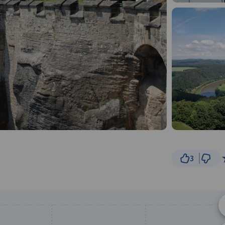
3
1
© Traseo Map
© OpenMapTiles
© OpenStreetMap cont