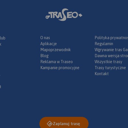
sławy;
radze;
tyczne dla
amochodem
ach (m.in.:
 drogowe,
O nas
Polityka prywatnoś
 lub
umenty,
Aplikacje
Regulamin
:
posażenie
Mapoprzewodnik
Wgrywanie tras Ga
winiet).
Blog
Dawna wersja stro
a zakupić w
Reklama w Traseo
Wszystkie trasy
 urządzenia
Kampanie promocyjne
Trasy turystyczne
ia 2020
Kontakt
.
ą
Zaplanuj trasę