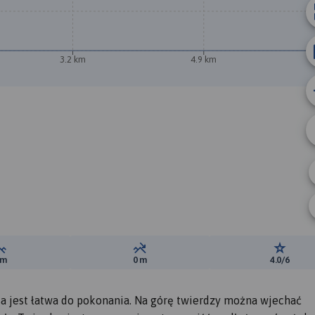
3.2 km
4.9 km
Suma przewyższeń:
Suma spadków:
Ocena t
 m
0 m
4.0/6
sa jest łatwa do pokonania. Na górę twierdzy można wjechać