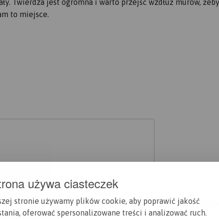
ały. Twierdza jest ogromna i warto przejść wzdłuż murów, żeb
am to miejsce.
trona używa ciasteczek
A CI SIĘ MAPOPRZEWODNIK LUB M
szej stronie używamy plików cookie, aby poprawić jakość
tania, oferować spersonalizowane treści i analizować ruch.