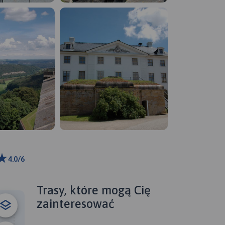
4.0/6
00 m
ributors
Trasy, które mogą Cię
zainteresować