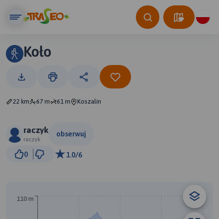
Koło
22 km
67 m
61 m
Koszalin
raczyk
obserwuj
raczyk
2 km
0
1.0/6
© Traseo Map
© OpenMapTiles
© OpenStreetMap contributors
110 m