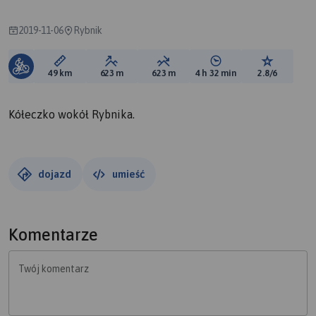
2019-11-06
Rybnik
Długość trasy:
Suma przewyższeń:
Suma spadków:
Średni czas potrzebny 
Ocena tras
49 km
623 m
623 m
4 h 32 min
2.8/6
Kółeczko wokół Rybnika.
dojazd
umieść
Komentarze
Twój komentarz