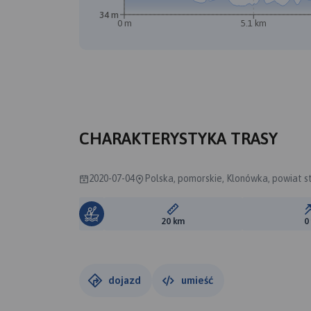
34 m
0 m
5.1 km
CHARAKTERYSTYKA TRASY
2020-07-04
Polska, pomorskie, Klonówka, powiat s
Długość trasy:
20 km
0
dojazd
umieść