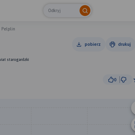
Odkryj
- Pelplin
pobierz
drukuj
iat starogardzki
0
2 km
© Traseo Map
© OpenMapTiles
© OpenStreetMap cont