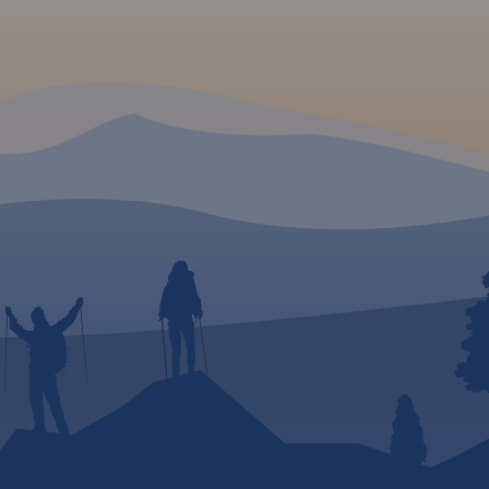
sie,
e) oraz
yjnym,
chroną