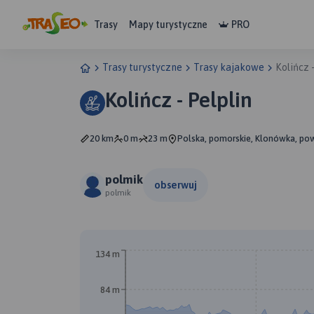
Trasy
Mapy turystyczne
PRO
Trasy turystyczne
Trasy kajakowe
Kolińcz 
Kolińcz - Pelplin
20 km
0 m
23 m
Polska, pomorskie, Klonówka, pow
polmik
obserwuj
polmik
134 m
84 m
A