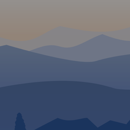
GPSem. Na rewersie
umieszczono indeks
miejscowości (miasta, w
przysiółki, duże dzielnic
mapki tematyczne z
podziałem administrac
kodami pocztowymi, o
przyrody i krainami
goegraficznymi.