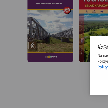
S
Na na
korzys
Polit