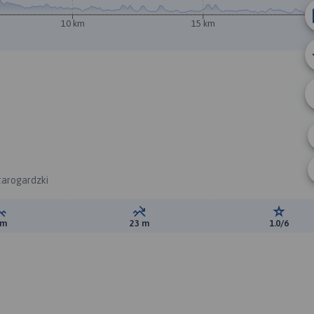
10 km
15 km
B
tarogardzki
Suma przewyższeń:
Suma spadków:
Ocena t
 m
23 m
1.0/6