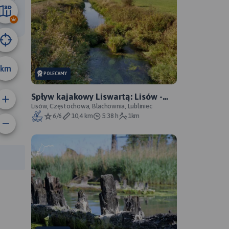
20 km
km
POLECAMY
Spływ kajakowy Liswartą: Lisów -
Stasiowe, zwałka
Lisów, Częstochowa, Blachownia, Lubliniec
6/6
10,4 km
5:38 h
1km
rasy: