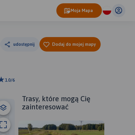
Moja Mapa
udostępnij
Dodaj do mojej mapy
1.0/6
ributors
Trasy, które mogą Cię
zainteresować