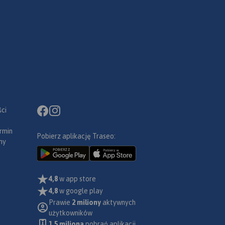
ci
rmin
Pobierz aplikację Traseo:
ny
4,8
w app store
4,8
w google play
Prawie
2 miliony
aktywnych
użytkowników
1.5 miliona
pobrań aplikacji