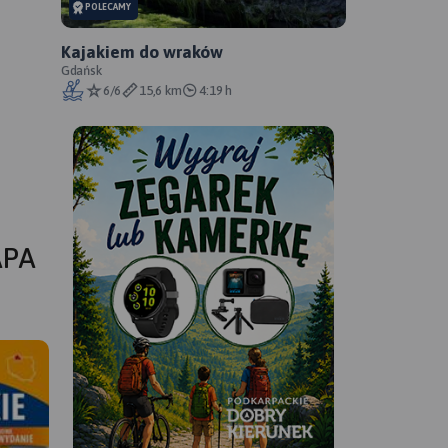
POLECAMY
Kajakiem do wraków
Gdańsk
6/6
15,6 km
4:19 h
APA