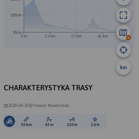
105 m
55 m
0 m
13 km
27 km
41 km
55 km
km
A
CHARAKTERYSTYKA TRASY
2020-04-30
Powiat Nowosolski
Długość trasy:
Suma przewyższeń:
Suma spadków:
Ocena trasy:
55 km
43 m
110 m
1.0/6