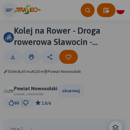
Kolej na Rower - Droga
rowerowa Sławocin -
Stypułów
55 km
43 m
110 m
Powiat Nowosolski
Powiat Nowosolski
obserwuj
powiat_nowosolski
10 km
60
1.0/6
© Traseo Map
© OpenMapTiles
© OpenStreetMap contributors
B
155 m