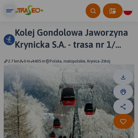
Kolej Gondolowa Jaworzyna
Krynicka S.A. - trasa nr 1/
czerwona
2.7 km
0 m
405 m
Polska, małopolskie, Krynica-Zdrój