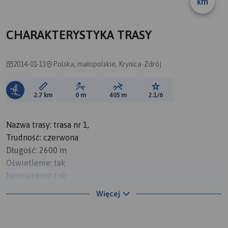
km
CHARAKTERYSTYKA TRASY
2014-01-13
Polska, małopolskie, Krynica-Zdrój
Długość trasy:
Suma przewyższeń:
Suma spadków:
Ocena trasy:
2.7 km
0 m
405 m
2.1/6
Nazwa trasy: trasa nr 1,
Trudność: czerwona
Długość: 2600 m
Oświetlenie: tak
Naśnieżanie: tak
Wyjazd: kolej gondolowa
Więcej
Gastronomia na trasie: tak
Możliwość zmiany trasy i wyjechania innym wyciągiem:
tak