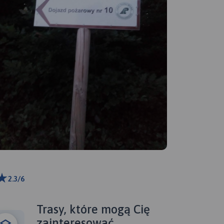
2.3/6
ributors
Trasy, które mogą Cię
zainteresować