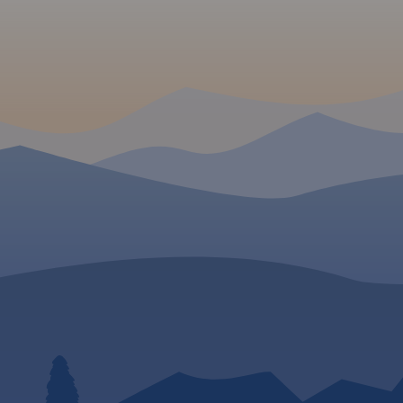
rej
Mapa całego
województwa
mocą
pomorskiego
z aktualnym
ory i pałace
przebiegiem dróg. Opisano ich
morskim.
numerację i kilometraż,
lną sieć
zaznaczono również stacje
lędniono
paliw. Miejsca ciekawe, warte
odwiedzenia podkreślono
kolorem żółtym. Mapa posiada
opisaną siatkę geograficzną
WGS 84 przez co można ją
zastosować do urządzeń z
GPSem. Na rewersie
umieszczono indeks
miejscowości (miasta, wsie,
przysiółki, duże dzielnice) oraz
mapki tematyczne z
podziałem administracyjnym,
kodami pocztowymi, ochroną
przyrody i krainami
goegraficznymi.