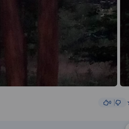
0
2 km
© Traseo Map
© OpenMapTiles
© OpenStreetMap cont
B