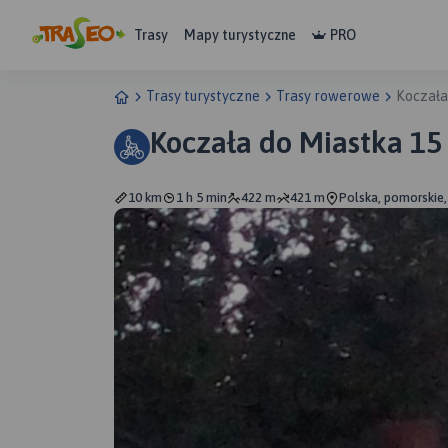
Trasy
Mapy turystyczne
PRO
Trasy turystyczne
Trasy rowerowe
Koczała
Koczała do Miastka 1
10 km
1 h 5 min
422 m
421 m
Polska, pomorskie