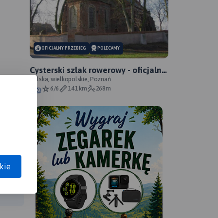
OFICJALNY PRZEBIEG
POLECAMY
Cysterski szlak rowerowy - oficjalny
przebieg
Polska, wielkopolskie, Poznań
6/6
141 km
268m
kie