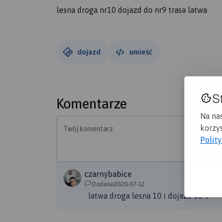
lesna droga nr10 dojazd do nr9 trasa latwa
dojazd
umieść
S
Komentarze
Na na
korzys
Twój komentarz
Polit
czarnybabice
Dodane2020-07-12
latwa droga lesna 10 i dojazd do 9