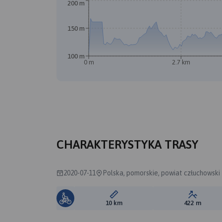
200 m
150 m
100 m
0 m
2.7 km
CHARAKTERYSTYKA TRASY
2020-07-11
Polska, pomorskie, powiat człuchowski
Długość trasy:
Suma prz
10 km
422 m