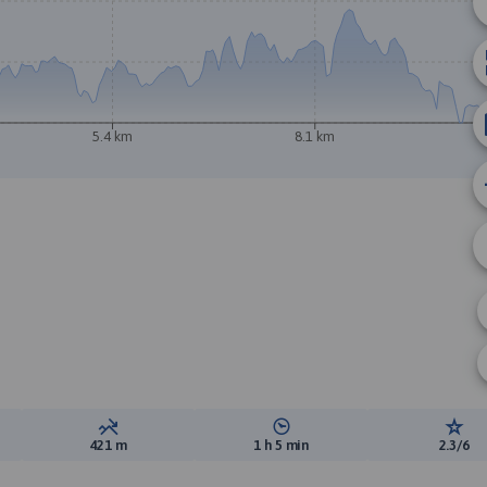
5.4 km
8.1 km
A
ewyższeń:
Suma spadków:
Średni czas potrzebny na pokon
Ocen
421 m
1 h 5 min
2.3/6