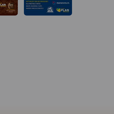
 W
MAPA TURYSTYCZNA W
APLIKACJI TRASEO