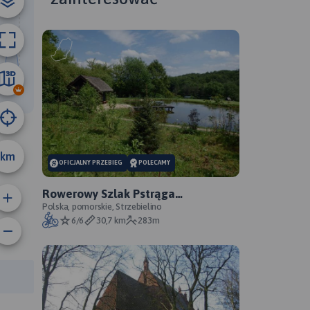
10 km
km
OFICJALNY PRZEBIEG
POLECAMY
Rowerowy Szlak Pstrąga
Tęczowego - oficjalny przebieg
Polska, pomorskie, Strzebielino
6/6
30,7 km
283m
anie trasy:
a trasy: