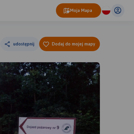
Moja Mapa
udostępnij
Dodaj do mojej mapy