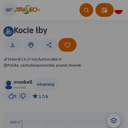
Kocie łby
34 km
1 h 37 min
60 m
66 m
Polska, zachodniopomorskie, powiat drawski
vroobell
obserwuj
vroobell
3 km
0
1.7/6
© Traseo Map
© OpenMapTiles
© OpenStreetMap contributors
204 m