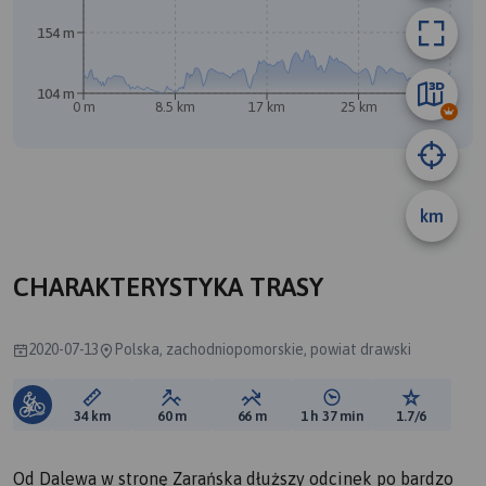
154 m
104 m
0 m
8.5 km
17 km
25 km
34 km
B
A
km
CHARAKTERYSTYKA TRASY
2020-07-13
Polska, zachodniopomorskie, powiat drawski
Długość trasy:
Suma przewyższeń:
Suma spadków:
Średni czas potrzebny 
Ocena tras
34 km
60 m
66 m
1 h 37 min
1.7/6
Od Dalewa w stronę Zarańska dłuższy odcinek po bardzo